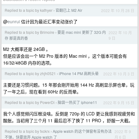
Replied to a topic by kathyer
官翻已上 M2 Air
2022 年 10 月 28 日
›
@
eunrui
估计因为最近汇率变动涨价了
Replied to a topic by Brimoire
要是 mac mini 更新了 32G 内
2022 年 10 月
›
9 日
存 那是真的香
M2 大概率还是 24GB 。
但是应该会出一个 M2 Pro 版本的 Mac mini ，这个版本可能会有
16/32/48GB 内存的选项。
Replied to a topic by zhjh0521
iPhone 14 PM 高刷头晕
2022 年 10 月 3 日
›
主要还是习惯问题。15 年那会刚开始用 144 Hz 高刷显示屏也晕，玩
了一年之后，现在看到 60Hz 的反而晕。
Replied to a topic by PowerDi
脑袋一热买了 iphone11
2022 年 9 月 15 日
›
我个人感觉频闪压根没啥。反倒是 720p 的 LCD 更让我感到视疲劳和
酸胀。当初用了三个月 11 最后忍不了换了 11 PRO ，舒服一大截。
Replied to a topic by fxckrx
Apple watch 的这个弹窗有没有办法
2022 年 9
›
月 6 日
不弹，快要放弃 Apple watch 了