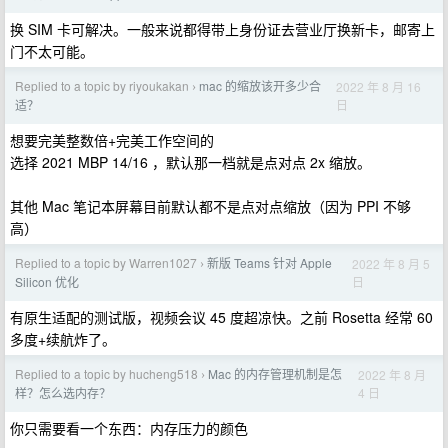
换 SIM 卡可解决。一般来说都得带上身份证去营业厅换新卡，邮寄上
门不太可能。
Replied to a topic by riyoukakan
mac 的缩放该开多少合
2022 年 8 月 16
›
日
适？
想要完美整数倍+完美工作空间的
选择 2021 MBP 14/16 ，默认那一档就是点对点 2x 缩放。
其他 Mac 笔记本屏幕目前默认都不是点对点缩放（因为 PPI 不够
高）
Replied to a topic by Warren1027
新版 Teams 针对 Apple
2022 年 8 月 5
›
日
Silicon 优化
有原生适配的测试版，视频会议 45 度超凉快。之前 Rosetta 经常 60
多度+续航炸了。
Replied to a topic by hucheng518
Mac 的内存管理机制是怎
2022 年 8 月
›
4 日
样？怎么选内存？
你只需要看一个东西：内存压力的颜色