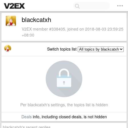
blackcatxh
V2EX member #338405, joined on 2018-08-03 23:59:25
+08:00
Switch topics list
Per blackcatxh's settings, the topics list is hidden
Deals
info, including closed deals, is not hidden
blackcatxh's recent replies