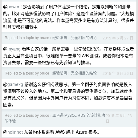
@
powerfj
是否影响到了用户体验是一个结论，是难以判断的和测量
的。比如网速多慢就影响了用户体验？这是个没答案的问题。“大规模
流量”也是不可量化的说法。样本量需要多少是有方法计算的。很多差
别其实都在细节中。
Replied to a topic by bruce
经验陷阱：完全相反的结论
2015 年 6 月 27 日
›
@
myang
看明白这的话一般是需要一些先验知识的。在复杂环境或者
真正大型商业项目中，很难做单一变量的 A/B 测试。或者你根本没有
资源去做，需要一些根据已有先验知识的推理。
Replied to a topic by bruce
经验陷阱：完全相反的结论
2015 年 6 月 26 日
›
@
gamexg
感谢这么仔细阅读思考。第一个例子的负面影响就是投入
资源到不该投入的地方。第二个和亚马逊的案例很类似，加载速度也
是有意义的，但是因为中外用户行为习惯不同，加载速度不是最显著
因素。
Replied to a topic by bruce
亚马逊 MySQL RDS 的设计和功
2015 年 6 月 23
›
日
能体验
@
holinhot
从架构体系来看 AWS 超出 Azure 很多。