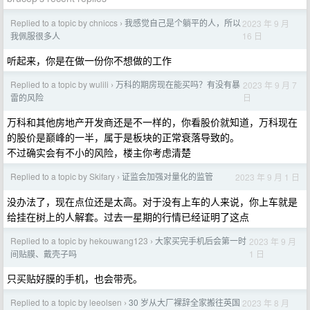
Replied to a topic by chniccs
我感觉自己是个躺平的人，所以
2023 年 9 月
›
16 日
我佩服很多人
听起来，你是在做一份你不想做的工作
Replied to a topic by wulili
万科的期房现在能买吗？有没有暴
2023 年 9 月 7
›
日
雷的风险
万科和其他房地产开发商还是不一样的，你看股价就知道，万科现在
的股价是巅峰的一半，属于是板块的正常衰落导致的。
不过确实会有不小的风险，楼主你考虑清楚
Replied to a topic by Skifary
证监会加强对量化的监管
2023 年 9 月 1 日
›
没办法了，现在点位还是太高。对于没有上车的人来说，你上车就是
给挂在树上的人解套。过去一星期的行情已经证明了这点
Replied to a topic by hekouwang123
大家买完手机后会第一时
2023 年 9 月
›
1 日
间贴膜、戴壳子吗
只买贴好膜的手机，也会带壳。
Replied to a topic by leeolsen
30 岁从大厂裸辞全家搬往英国
2023 年 8 月
›