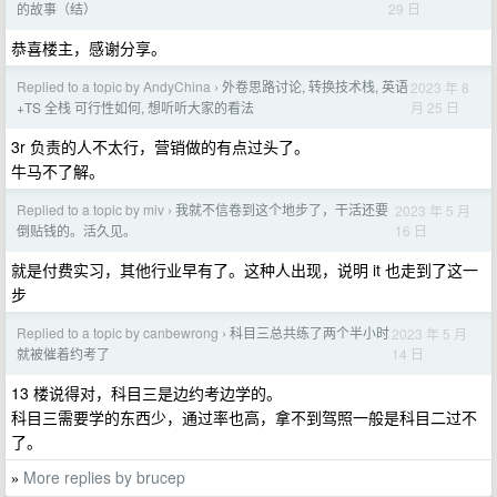
29 日
的故事（结）
恭喜楼主，感谢分享。
Replied to a topic by AndyChina
外卷思路讨论, 转换技术栈, 英语
2023 年 8
›
月 25 日
+TS 全栈 可行性如何, 想听听大家的看法
3r 负责的人不太行，营销做的有点过头了。
牛马不了解。
Replied to a topic by miv
我就不信卷到这个地步了，干活还要
2023 年 5 月
›
16 日
倒贴钱的。活久见。
就是付费实习，其他行业早有了。这种人出现，说明 it 也走到了这一
步
Replied to a topic by canbewrong
科目三总共练了两个半小时
2023 年 5 月
›
14 日
就被催着约考了
13 楼说得对，科目三是边约考边学的。
科目三需要学的东西少，通过率也高，拿不到驾照一般是科目二过不
了。
More replies by brucep
»