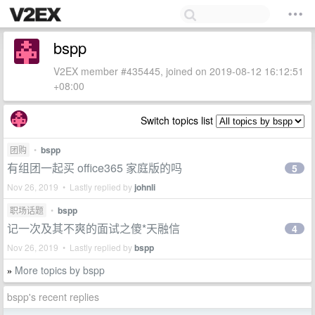
bspp
V2EX member #435445, joined on 2019-08-12 16:12:51
+08:00
Switch topics list
团购
•
bspp
有组团一起买 office365 家庭版的吗
5
Nov 26, 2019 • Lastly replied by
johnli
职场话题
•
bspp
记一次及其不爽的面试之傻*天融信
4
Nov 26, 2019 • Lastly replied by
bspp
More topics by bspp
»
bspp's recent replies