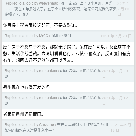
Replied to a topic by weiwenhao
在一家公司上了 3 个月班，月薪
2021 年
›
7 月 20
3.5 k, 现在 1 年多过去了，查了个人所得税发现，这家公司报我的薪资
日
多报了 7， 8 万
你直接上税务局投诉即可，不要去敲诈。
Replied to a topic by Mr0C
深圳 or 厦门
2021 年 7 月 20 日
›
厦门房子不愁车子不愁，那就无所谓了。呆在厦门可以，反正房车不
愁，生活优哉游哉。去深圳看看也行，即使不喜欢了，反正厦门有房
有车，想回去还不是随时都可以回去。
Replied to a topic by ronhunlam
offer 选择，大佬们给点意
2021 年 7 月 20
›
日
见
泉州现在也有做开发的吗
Replied to a topic by ronhunlam
offer 选择，大佬们给点意
2021 年 7 月 12
›
日
见
老家是泉州还是莆田。
Replied to a topic by Cassano
有在天津联想云工作的么？氛围
2021 年 5 月
›
19 日
如何？薪水在天津是什么水平？