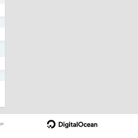
1
1
6
ge