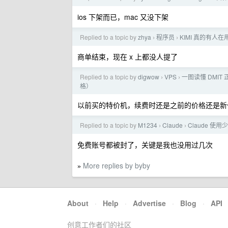
ios 下架而已，mac 又没下架
Replied to a topic by
zhya
程序员
KIMI 真的有人在
›
›
商单结束，现在 x 上都没人提了
Replied to a topic by
digwow
VPS
一图读懂 DMIT 
›
›
格）
以前买的特价机，续费时还是之前的价格还是新
Replied to a topic by
M1234
Claude
Claude 使
›
›
免费账号都被封了，关键是我也没用过几次
More replies by byby
»
About
·
Help
·
Advertise
·
Blog
·
API
创意工作者们的社区