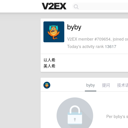
byby
V2EX member #709654, joined on
Today's activity rank
13617
以人希
美人希
byby
提问
技术
Per byby's s