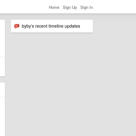
Home
Sign Up
Sign In
byby's recent timeline updates