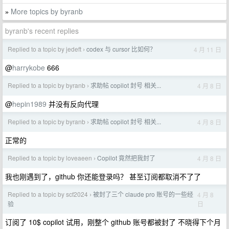
More topics by byranb
»
byranb's recent replies
Replied to a topic by jedeft
codex 与 cursor 比如何？
4 月 11 日
›
@
harrykobe
666
Replied to a topic by byranb
求助帖 copilot 封号 相关...
4 月 8 日
›
@
hepin1989
并没有反向代理
Replied to a topic by byranb
求助帖 copilot 封号 相关...
4 月 8 日
›
正常的
Replied to a topic by loveaeen
Copilot 竟然把我封了
4 月 8 日
›
我也刚遇到了，github 你还能登录吗？ 甚至订阅都取消不了了
Replied to a topic by scf2024
被封了三个 claude pro 账号的一些经
4 月 8
›
日
验
订阅了 10$ copilot 试用，刚整个 github 账号都被封了 不晓得下个月