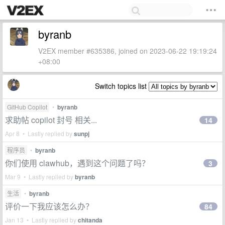
byranb
V2EX member #635386, joined on 2023-06-22 19:19:24
+08:00
Switch topics list
GitHub Copilot
•
byranb
求助帖 copilot 封号 相关...
14
Apr 8 • Lastly replied by
sunpj
程序员
•
byranb
你们使用 clawhub，遇到这个问题了吗？
3
Mar 9 • Lastly replied by
byranb
生活
•
byranb
评价一下我应该怎么办？
84
Jan 13 • Lastly replied by
chitanda