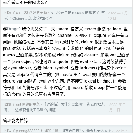
标准做法不是做隔离么?
回复了 ca1123 创建的主题
我已经完全是 recurse 的形状了, 有
2022 年 7 月
›
10 日
老哥 Clojure 玩的比较六的么?
@
Dregs2
我今天又怼了一天 macro, 自定义 macro 组装 go-loop, 里
面还有<!和作为传进来参数的 channel. 人都麻了. clojure 还真是有点
问题, 数据结构上, 不像其它 lisp 是封闭的, clojure 很多数据本质是
java 对象, 包括语言本身的要素, 正向求值 fn 的时候没问题. 但是在
macro 里面如果, 就不能形成 clojure 代码的 closure. 如果 var 里面是
一个 java object, 它也可以 unquote, 但是 eval 不认... 这时候就得手
操 dynamic var, 或者 intern symbol, 或者 laziness (如果这个 object
其实是 clojure 代码产生的), 把 macro 里面 eval 要用的数据套一个
clojure var 的形式, eval 这个东西, 还不接受 lexical binding, fn 参数
符号和 let 的符号都不认. 不过这个用 macro 接收 s-exp 拼一个能运
行的 form 的目的总算有点眉目了.
回复了 unt 创建的主题
［讨论帖］为什么会出现“一边公司招人
2022 年 7
›
月 9 日
难，一边求职者找工作难”的问题
管理能力拉胯
回复了 yurong333333 创建的主题
朋友表白被拒，最近几天闷闷不
2022 年 7
›