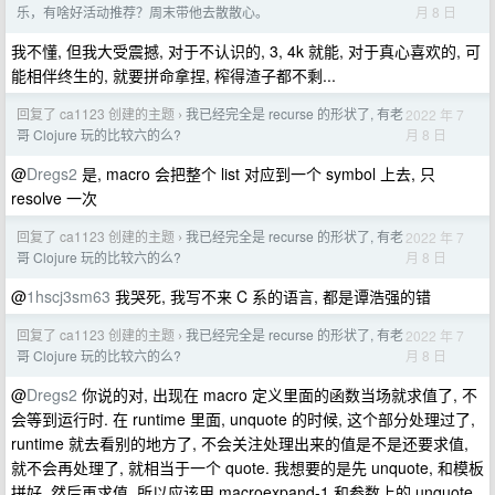
月 8 日
乐，有啥好活动推荐？周末带他去散散心。
我不懂, 但我大受震撼, 对于不认识的, 3, 4k 就能, 对于真心喜欢的, 可
能相伴终生的, 就要拼命拿捏, 榨得渣子都不剩...
回复了 ca1123 创建的主题
我已经完全是 recurse 的形状了, 有老
2022 年 7
›
月 8 日
哥 Clojure 玩的比较六的么?
@
Dregs2
是, macro 会把整个 list 对应到一个 symbol 上去, 只
resolve 一次
回复了 ca1123 创建的主题
我已经完全是 recurse 的形状了, 有老
2022 年 7
›
月 8 日
哥 Clojure 玩的比较六的么?
@
1hscj3sm63
我哭死, 我写不来 C 系的语言, 都是谭浩强的错
回复了 ca1123 创建的主题
我已经完全是 recurse 的形状了, 有老
2022 年 7
›
月 8 日
哥 Clojure 玩的比较六的么?
@
Dregs2
你说的对, 出现在 macro 定义里面的函数当场就求值了, 不
会等到运行时. 在 runtime 里面, unquote 的时候, 这个部分处理过了,
runtime 就去看别的地方了, 不会关注处理出来的值是不是还要求值,
就不会再处理了, 就相当于一个 quote. 我想要的是先 unquote, 和模板
拼好, 然后再求值, 所以应该用 macroexpand-1 和参数上的 unquote