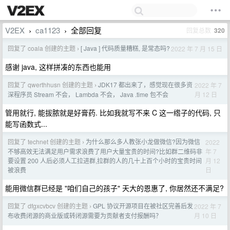
V2EX
ca1123
全部回复
回复总数
320
›
›
回复了 coala 创建的主题
[ Java ] 代码质量糟糕, 是常态吗?
2022 年 7 月 15 日
›
感谢 java, 这样拼凑的东西也能用
回复了 qwerthhusn 创建的主题
JDK17 都出来了，感觉现在很多资
2022 年 7
›
月 12 日
深程序员 Stream 不会， Lambda 不会， Java .time 包不会
管用就行, 能拔脓就是好膏药. 比如我就写不来 C 这一绺子的代码, 只
能写函数式...
回复了 technet 创建的主题
为什么那么多人教张小龙做微信?因为微信
2022
›
年 7
不够高效无法满足用户需求浪费了用户大量宝贵的时间?比如群二维码非
月 12
要设置 200 人后必须人工拉进群,拉群的人的几十上百个小时的宝贵时间
日
被浪费
能用微信群已经是 "咱们自己的孩子" 天大的恩惠了, 你居然还不满足?
回复了 dfgxcvbcv 创建的主题
GPL 协议开源项目在被社区完善后发
2022 年 7
›
月 10 日
布收费闭源的商业版或转闭源需要为贡献者支付报酬吗？