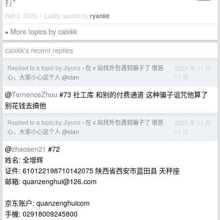
打"
Feb 2, 2020 • Lastly replied by
ryanlid
More topics by caixkk
»
caixkk's recent replies
Replied to a topic by Jiyunz
在 v 站找外包遇到骗子了 很恶
2023 年 11 月
›
11 日
心，大家小心这个人 @cian
@
TernenceZhou
#73 社工库 和别的付费通道 这种骗子诅咒他算了
别花钱去搞他
Replied to a topic by Jiyunz
在 v 站找外包遇到骗子了 很恶
2023 年 11 月
›
11 日
心，大家小心这个人 @cian
@
zhaosen21
#72
姓名: 全增辉
证件: 610122198710142075 陕西省西安市蓝田县 天秤座
邮箱:
quanzenghui@126.com
京东账户: quanzenghuicom
手機: 02918009245800