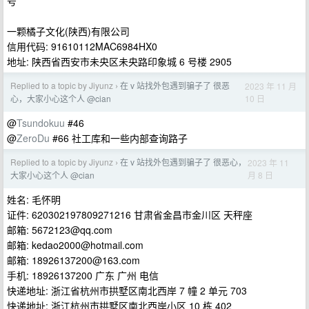
号
一颗橘子文化(陕西)有限公司
信用代码: 91610112MAC6984HX0
地址: 陕西省西安市未央区未央路印象城 6 号楼 2905
Replied to a topic by Jiyunz
在 v 站找外包遇到骗子了 很恶
2023 年 11 月
›
10 日
心，大家小心这个人 @cian
@
Tsundokuu
#46
@
ZeroDu
#66 社工库和一些内部查询路子
Replied to a topic by Jiyunz
在 v 站找外包遇到骗子了 很恶心，
2023 年 11
›
月 8 日
大家小心这个人 @cian
姓名: 毛怀明
证件: 620302197809271216 甘肃省金昌市金川区 天秤座
邮箱:
5672123@qq.com
邮箱:
kedao2000@hotmail.com
邮箱:
18926137200@163.com
手机: 18926137200 广东 广州 电信
快递地址: 浙江省杭州市拱墅区南北西岸 7 幢 2 单元 703
快递地址: 浙江杭州市拱墅区南北西岸小区 10 栋 402