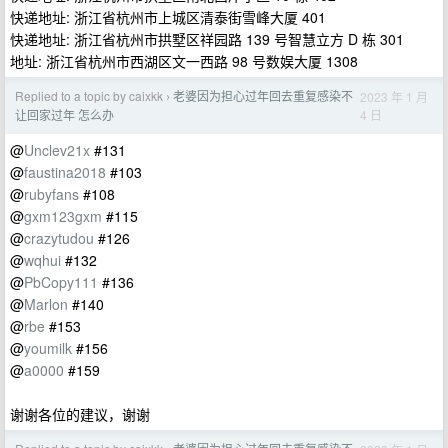
快递地址: 浙江省杭州市上城区清泰街雪峰大厦 401
快递地址: 浙江省杭州市拱墅区祥园路 139 号智慧立方 D 栋 301
地址: 浙江省杭州市西湖区文一西路 98 号数娱大厦 1308
Replied to a topic by caixkk
老婆因为担心过年回去重复感染不
2023 年 1 月
›
4 日
让回家过年 怎么办
@
Unclev21x
#131
@
faustina2018
#103
@
rubyfans
#108
@
gxm123gxm
#115
@
crazytudou
#126
@
wqhui
#132
@
PbCopy111
#136
@
Marlon
#140
@
rbe
#153
@
youmilk
#156
@
a0000
#159
谢谢各位的建议，谢谢