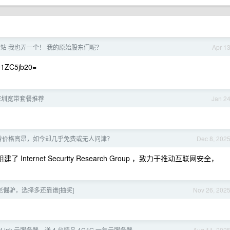
中转站 我也弄一个！ 我的原始股东们呢？
Apr 1
1ZC5jb20=
深圳宽带套餐推荐
Jan 2
曾价格高昂，如今却几乎免费或无人问津？
Dec 8, 202
nternet Security Research Group ，致力于推动互联网安全，
倔驴，选择多还靠谱[抽奖]
Nov 26, 202
syLink 云服务器，送 4 台精品 4C4G 一年云服务器
Aug 11, 202