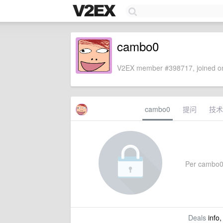
cambo0
V2EX member #398717, joined on
cambo0
提问
技术
Per cambo0's
Deals
info,