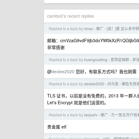
cambo0's recent replies
Replied to a topic by
xinsu
推广
[送！]害 这么多
›
›
邮箱：cmVzaG9vdF9jb3doYW5kXzR1QGljbG9
非常感谢
Replied to a topic by
huangxueting
宽带症候群
求
›
›
@
dexlee2020
您好，有联系方式吗？我也刚需
Replied to a topic by
dexlee2020
问与答
哪些东西
›
›
TLS 证书，以前是没有免费的，2013 年一群人组建了 I
Let's Encrypt 就是他们运营的。
Replied to a topic by
laojuelv
推广
万一免五开户找老
›
›
贵金属 etf
Replied to a topic by
EasyLink
VPS
[踢楼抽奖] Ea