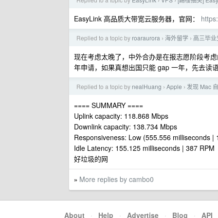
›
›
EasyLink 高品质大带宽云服务器，官网：
https
Replied to a topic by
roaraurora
海外留学
高三毕业
›
›
现在考虑太晚了，中外合办是在报志愿阶段考虑
年申请，如果真想出国只能 gap 一年，先去读
Replied to a topic by
nealHuang
Apple
发现 Mac
›
›
==== SUMMARY ====
Uplink capacity: 118.868 Mbps
Downlink capacity: 138.734 Mbps
Responsiveness: Low (555.556 milliseconds |
Idle Latency: 155.125 milliseconds | 387 RPM
好垃圾的网
More replies by cambo0
»
About
·
Help
·
Advertise
·
Blog
·
API