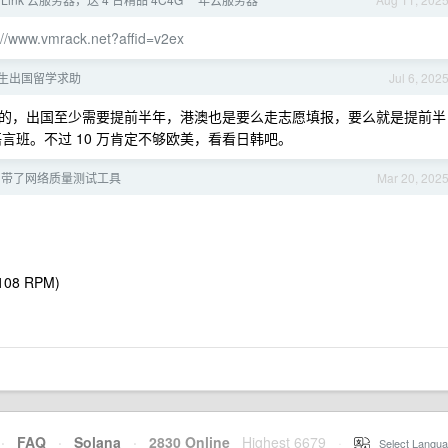
://www.vmrack.net?affid=v2ex
生出国留学求助
Jul 6, 202
的，出国至少需要提前半年，港澳也是要么走志愿填报，要么就是提前半
语言班。不过 10 万肯定不够欧美，看看日韩吧。
 自带了网络质量测试工具
Mar 20, 202
 108 RPM)
·
FAQ
·
Solana
·
2830 Online
Highest 6679
·
Select Langua