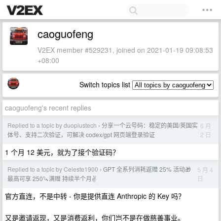
caoguofeng
V2EX member #529231, joined on 2021-01-19 09:08:53
+08:00
Switch topics list
caoguofeng's recent replies
Replied to a topic by duoplustech
分享一个云号码：稳定的美国/英国实
6 月
›
2 日
体号、支持二次验证，可解决 codex/gpt 网页端登录验证
1 个月 12 美元，就为了接个验证码？
Replied to a topic by Celeste1900
GPT 全系列消耗返赠 25% 活动🎁
5 月 4
›
日
最高可享 250🔪满赠 持续半个月✌️
官方直连，不是中转 - 你是提供直连 Anthropic 的 Key 吗？
又是邀请返现，又是消费返利，你们岂不是在做慈善事业。