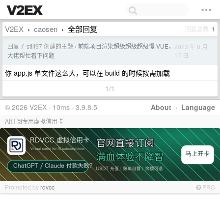
V2EX
caosen
全部回复
回复总数
1
›
›
回复了 still97 创建的主题
前端项目渲染超级超级超级慢 VUE，
2023 年 8 月
›
17 日
大佬帮忙看下问题
你 app.js 单文件这么大，可以在 build 的时候按需加载
1/1
© 2026 V2EX · 10ms · 3.9.8.5
About
·
Language
AI订阅专用虚拟信用卡
Promoted by
rdvcc
PRO