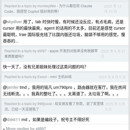
Replied to a topic by monkeyWie
为什么都在吹 Claude
2025 年 12
›
月 10 日
Code，我感觉 Copliot 挺好用的啊！
@
skydiver
用了，tab 时快时慢，有时候还没反应，有点毛病，还是
cursor 用的最快最爽，agent 的话用的不太多，目前还是感觉 cursor
最聪明，trae 国际版充钱了比国内版还垃圾，脑袋不够用的感觉，慢
吞吞的...
Replied to a topic by still97
apple 开发的对账单没有税跟苹
2025 年 8 月 21
›
日
果费数据吗?
快一天了，没有兄弟姐妹处理过这类问题的吗？
Replied to a topic by Exxon
mini 主机纠结
2025 年 8 月 5 日
›
@
jamfer
tmd ，我用的铭凡 um790pro ，路由器就在客厅，我在房间
无线断流。。。我真的整吐了。。。太离谱了，太垃圾了啊。。。
Replied to a topic by 996jiucai
给女朋友看了存款，说了家里情
2025 年 3 月
›
3 日
况。已经一天没理我了
@
dxk611
md ，如果是编段子，祝号主不得好死
More replies by still97
»