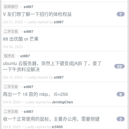
招商银行
•
still97
V 友们想了解一下招行的体检权益
7
Oct 31, 2023 • Lastly replied by
still97
二手交易
•
still97
88 出优酷 or 芒果
Oct 30, 2023
程序员
•
still97
ubuntu 云服务器，突然上下键变成[A[B 了，查了
22
一下午资料没解决
Oct 10, 2023 • Lastly replied by
still97
二手交易
•
still97
再出一个 18 款的 mbp， i5+256
9
Oct 8, 2023 • Lastly replied by
JerningChan
二手交易
•
still97
收一个正常使用的鼠标，主要办公用，需要侧键
3
Oct 8, 2023 • Lastly replied by
lc5900