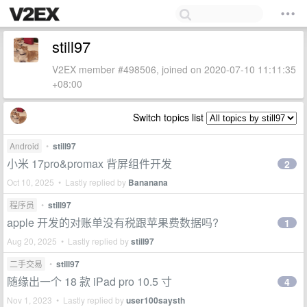
still97
V2EX member #498506, joined on 2020-07-10 11:11:35
+08:00
Switch topics list
Android
•
still97
小米 17pro&promax 背屏组件开发
2
Oct 10, 2025 • Lastly replied by
Bananana
程序员
•
still97
apple 开发的对账单没有税跟苹果费数据吗?
1
Aug 20, 2025 • Lastly replied by
still97
二手交易
•
still97
随缘出一个 18 款 iPad pro 10.5 寸
4
Nov 1, 2023 • Lastly replied by
user100saysth