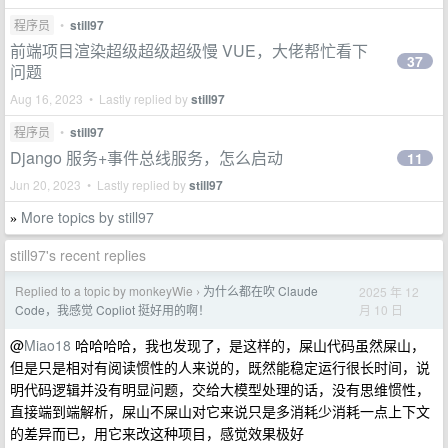
程序员
•
still97
前端项目渲染超级超级超级慢 VUE，大佬帮忙看下
37
问题
Aug 16, 2023 • Lastly replied by
still97
程序员
•
still97
Django 服务+事件总线服务，怎么启动
11
Jun 20, 2023 • Lastly replied by
still97
More topics by still97
»
still97's recent replies
Replied to a topic by monkeyWie
为什么都在吹 Claude
2025 年 12
›
月 10 日
Code，我感觉 Copliot 挺好用的啊！
@
Miao18
哈哈哈哈，我也发现了，是这样的，屎山代码虽然屎山，
但是只是相对有阅读惯性的人来说的，既然能稳定运行很长时间，说
明代码逻辑并没有明显问题，交给大模型处理的话，没有思维惯性，
直接端到端解析，屎山不屎山对它来说只是多消耗少消耗一点上下文
的差异而已，用它来改这种项目，感觉效果极好