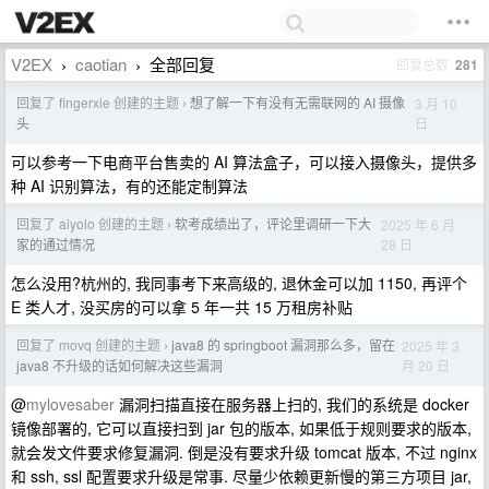
V2EX
caotian
全部回复
回复总数
281
›
›
回复了 fingerxie 创建的主题
想了解一下有没有无需联网的 AI 摄像
3 月 10
›
日
头
可以参考一下电商平台售卖的 AI 算法盒子，可以接入摄像头，提供多
种 AI 识别算法，有的还能定制算法
回复了 aiyolo 创建的主题
软考成绩出了，评论里调研一下大
2025 年 6 月
›
28 日
家的通过情况
怎么没用?杭州的, 我同事考下来高级的, 退休金可以加 1150, 再评个
E 类人才, 没买房的可以拿 5 年一共 15 万租房补贴
回复了 movq 创建的主题
java8 的 springboot 漏洞那么多，留在
2025 年 3
›
月 20 日
java8 不升级的话如何解决这些漏洞
@
mylovesaber
漏洞扫描直接在服务器上扫的, 我们的系统是 docker
镜像部署的, 它可以直接扫到 jar 包的版本, 如果低于规则要求的版本,
就会发文件要求修复漏洞. 倒是没有要求升级 tomcat 版本, 不过 nginx
和 ssh, ssl 配置要求升级是常事. 尽量少依赖更新慢的第三方项目 jar,