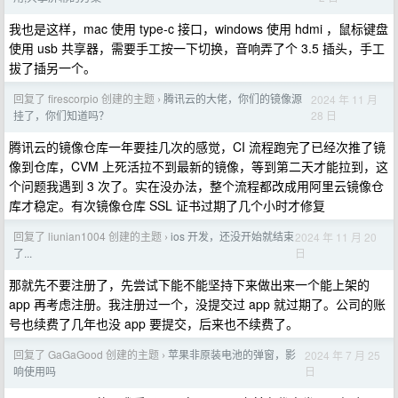
我也是这样，mac 使用 type-c 接口，windows 使用 hdmi ，鼠标键盘
使用 usb 共享器，需要手工按一下切换，音响弄了个 3.5 插头，手工
拔了插另一个。
回复了 firescorpio 创建的主题
腾讯云的大佬，你们的镜像源
2024 年 11 月
›
28 日
挂了，你们知道吗？
腾讯云的镜像仓库一年要挂几次的感觉，CI 流程跑完了已经次推了镜
像到仓库，CVM 上死活拉不到最新的镜像，等到第二天才能拉到，这
个问题我遇到 3 次了。实在没办法，整个流程都改成用阿里云镜像仓
库才稳定。有次镜像仓库 SSL 证书过期了几个小时才修复
回复了 liunian1004 创建的主题
ios 开发，还没开始就结束
2024 年 11 月 20
›
日
了...
那就先不要注册了，先尝试下能不能坚持下来做出来一个能上架的
app 再考虑注册。我注册过一个，没提交过 app 就过期了。公司的账
号也续费了几年也没 app 要提交，后来也不续费了。
回复了 GaGaGood 创建的主题
苹果非原装电池的弹窗，影
2024 年 7 月 25
›
日
响使用吗