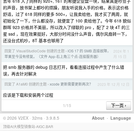
去年 618 入了同样的 920+, 16T 的希捷企业盘一块，结果真是吵豆子
的声音，放书架上都吵的烦躁，朋友听说我入手的价格，表示这价格
舒适，过了 618 同样的要多 500+，让我卖给他，我才买了两周，就
初始化了一下，什么都没存，就便宜了 100 卖给他了。今年 618 貌似
群晖 923 价格并不美丽，所以改入了绿联的 pro ，配了 2 块 4T 的三
星 ssd ，现在效果挺好，大部分时间没什么声音，偶尔风扇转一下，
还没台式机吵，8T 基本也够用了
回复了 VisualStudioCode 创建的主题
iOS 17 的 SMB 连接故障，
2024 年 1
›
月 15 日
苹果至今没有修复。（文件 App-右上角三个点-连接服务器）
把 smb 服务器的 debug 日志打开，看看连接过程中产生了什么错
误，再去针对解决
回复了 A1aM0 创建的主题
xcode 更新需要更新两次？
2023 年 12 月 12 日
›
应该是下载和安装两个过程
1/15
© 2026 V2EX · 32ms · 3.9.8.5
About
·
Language
顶级AI大模型镜像站-AIGC.BAR