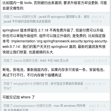
比如国内一些 tools, 否则被扫出来漏洞, 要求升级官方却没更新, 可能
会是灾难性的.
回复了 movq 创建的主题
java8 的 springboot 漏洞那么多，留在
2025 年 3
›
月 20 日
java8 不升级的话如何解决这些漏洞
springboot 版本停留在 2.7.18 不再免费升级了, 但是付费可以升级.
你也可以单独升级组件, 组件可以独立升级的, 是免费的, 比如指定版
本号: implementation 'org.springframework.security:spring-security-
web:5.7.14'. 我们的客户天天扫 springboot 漏洞, 最新的漏洞发布很
快就让我们修复, 也是被搞的头大.
回复了 Jianzs 创建的主题
NAS 卡在 AMI 怎么办
2025 年 2 月 9 日
›
断电，抠电池，重新插拔内存，如果内存多只安装一条，安装电池，
再试下行不行，不行内存换个插槽再试
回复了 winglight2016 创建的主题
支付宝这次事故的真相是
2025 年 1 月 17
›
日
什么？
可能忘记加 where 了
回复了 playingopossum 创建的主题
mac 和 windows 同时使
2025 年 1 月
›
2 日
用,共享屏幕的方案