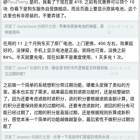
@
RyuZheng
是的，我看了下现在是 419. 之前有优惠券可以领个 10
块. 你看下是狗东服务自营旗舰店，而且页面上要显示原装电池，这个
店里也有非原装的，不要弄错了。
回复了 GaGaGood 创建的主题
苹果非原装电池的弹窗，影
2024 年 7 月 25
›
日
响使用吗
在用的 11 上个月狗东买了原厂电池，上门更换，400 左右，效果挺
好的，没弹窗，手机上显示电池是正品，官网也可查，没换之前
84%，半天就要充电，现在如果不是重度使用，1 天多充 1 次。
回复了 zero47 创建的主题
微信读书的书币逻辑是怎样做到独
2024 年 4 月
›
19 日
立过期的呢？
之前做一个简单的系统想积分带过期功能，硬着头皮做了类似的方
案，基本也实现了需求，结果最后做到退款功能时，还是给整破防
了，因为还要考虑退款时退积分，退的积分要根据退款金额计算，退
的积分还要保持原来的过期时间，还要考虑退款时，退回的积分有可
能已经过期了，过期的积分是直接过期，还是根据规则折算成新积
分，感觉本来一个简单的功能越做越复杂，最后索性不做积分过期功
能了
回复了 libasten 创建的主题
分享一下目前你们家庭饮用热水烧
2024 年 3 月 5
›