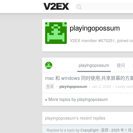
playingopossum
V2EX member #675251, joined on
playingopossum
提问
mac 和 windows 同时使用,共享屏幕的方
生活
•
playingopossum
•
Jan 2, 2025
• Lastly repl
More topics by playingopossum
»
playingopossum's recent replies
Replied to a topic by
CrazyEight
投资
2025 年 
›
›