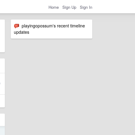
Home
Sign Up
Sign In
playingopossum's recent timeline
updates
5