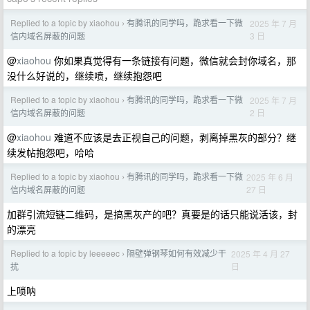
Replied to a topic by xiaohou
有腾讯的同学吗，跪求看一下微
2025 年 7 月
›
3 日
信内域名屏蔽的问题
@
xiaohou
你如果真觉得有一条链接有问题，微信就会封你域名，那
没什么好说的，继续喷，继续抱怨吧
Replied to a topic by xiaohou
有腾讯的同学吗，跪求看一下微
2025 年 7 月
›
2 日
信内域名屏蔽的问题
@
xiaohou
难道不应该是去正视自己的问题，剥离掉黑灰的部分？继
续发帖抱怨吧，哈哈
Replied to a topic by xiaohou
有腾讯的同学吗，跪求看一下微
2025 年 6 月
›
27 日
信内域名屏蔽的问题
加群引流短链二维码，是搞黑灰产的吧？真要是的话只能说活该，封
的漂亮
Replied to a topic by leeeeec
隔壁弹钢琴如何有效减少干
2025 年 4 月 27
›
日
扰
上唢呐