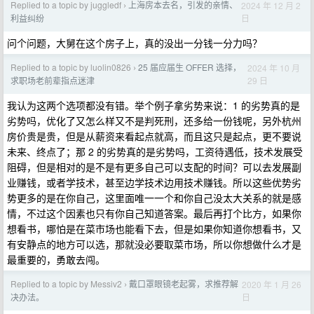
Replied to a topic by juggledf
上海房本去名，引发的亲情、
2024 年 12 月 2
›
日
利益纠纷
问个问题，大舅在这个房子上，真的没出一分钱一分力吗？
Replied to a topic by luolin0826
25 届应届生 OFFER 选择，
2024 年 10 月
›
29 日
求职场老前辈指点迷津
我认为这两个选项都没有错。举个例子拿劣势来说：1 的劣势真的是
劣势吗，优化了又怎么样又不是判死刑，还多给一份钱呢，另外杭州
房价贵是贵，但是从薪资来看起点就高，而且这只是起点，更不要说
未来、终点了；那 2 的劣势真的是劣势吗，工资待遇低，技术发展受
阻碍，但是相对的是不是有更多自己可以支配的时间？可以去发展副
业赚钱，或者学技术，甚至边学技术边用技术赚钱。所以这些优势劣
势更多的是在你自己，这里面唯一一个和你自己没太大关系的就是感
情，不过这个因素也只有你自己知道答案。最后再打个比方，如果你
想看书，哪怕是在菜市场也能看下去，但是如果你知道你想看书，又
有安静点的地方可以选，那就没必要取菜市场，所以你想做什么才是
最重要的，勇敢去闯。
Replied to a topic by Messiv2
戴口罩眼镜老起雾，求推荐解
2020 年 1 月 26
›
日
决办法。