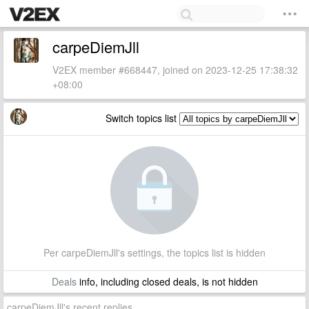
carpeDiemJll
V2EX member #668447, joined on 2023-12-25 17:38:32
+08:00
Switch topics list
Per carpeDiemJll's settings, the topics list is hidden
Deals
info, including closed deals, is not hidden
carpeDiemJll's recent replies