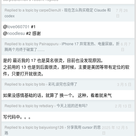
Replied to a topic by carpeDiemJll
现在怎么购买稳定 Claude 和
7 月 26
›
日
codex
@
love060701
#1
@
noodlesu
#2 感谢
Replied to a topic by Painappuru
iPhone 17 异常发热、电量尿崩，折
6 月 7
›
日
腾两个月终于破案了……
是的 最近我的 17 也是莫名很烫，目前也没发现原因。
之前用的 13 也是到后面很烫，那时候，主要是美团等带有定位的软
件，只要打开就很烫。
Replied to a topic by bito
彩礼谈完也没得了
3 月 5 日
›
如果没感情基础的话，就算了 换一个。 这种，看着就来气
Replied to a topic by refsdiary
今天上班的还有吗？
2 月 13 日
›
写代码中。。。
Replied to a topic by baiyuxiong126
分享我用 cursor 的思
2025 年 12 月 5
›
日
路