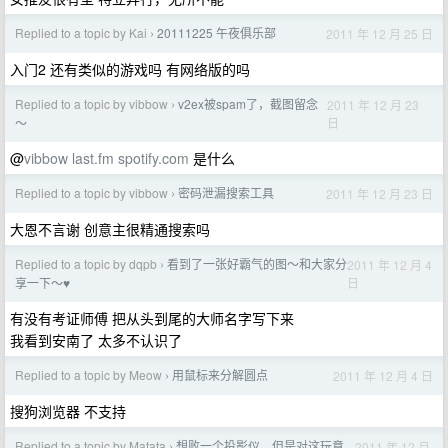
Replied to a topic by Kai
20111225 午夜俱乐部
2011 年 12 月 25 日
›
入门2 还有类似的游戏吗 有网络版的吗
Replied to a topic by vibbow
v2ex被spam了，截图留念
2011 年 12 月 23
›
日
～
@
vibbow
last.fm
spotify.com
是什么
Replied to a topic by vibbow
密码泄漏搜索工具
2011 年 12 月 23 日
›
大恩不言谢 创意主很精通搜索吗
Replied to a topic by dqpb
看到了一张好霸气的图～和大家分
2011 年 12 月 4
›
日
享一下～♥
有没有考证师傅 把从头到尾的大师名字写下来
我看到安南了 太多不认识了
Replied to a topic by Meow
用鼠标来分解圆点
2011 年 12 月 4 日
›
搜狗浏览器 不支持
Replied to a topic by Matata
想败一个投影仪，但是对这玩意
2011 年 12 月
›