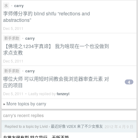
水
•
carry
李师傅分享的 blind shifu “refections and
abstractions”
Dec 5, 2011
新手求助
•
carry
【佛境之1234字真谛】 我为啥现在一个也没做到
求点支教
Dec 5, 2011
新手求助
•
carry
哪位大师 可以用短时间教会我浏览器审查元素 对
4
应的项目
Dec 5, 2011 • Lastly replied by
fanzeyi
More topics by carry
»
carry's recent replies
Replied to a topic by Livid
最近好像 V2EX 来了不少女推友
2012 年 4 月 9 日
›
女推友很有型 特立异行，无所不能