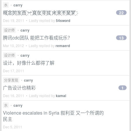
水
•
carry
概҉念҉的҉东҉西҉ 一҉直҉在҉寻҉找҉ 未҉来҉不҉是҉梦҉
22
Dec 19, 2011 • Lastly replied by
54sword
设计师
•
carry
腾讯cdc团队 能把工作看成玩乐？
13
Mar 10, 2012 • Lastly replied by
remaerd
设计师
•
carry
设计，好像什么都得了解
Dec 17, 2011
分享发现
•
carry
广告设计也精彩
1
Dec 16, 2011 • Lastly replied by
kamal
水
•
carry
Violence escalates in Syria 叙利亚 又一个所谓的
民主
Dec 5, 2011