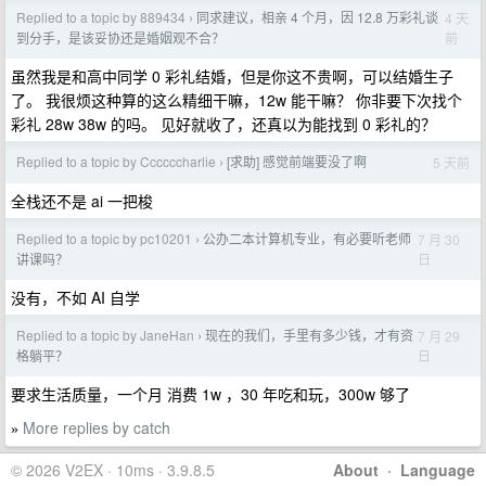
Replied to a topic by 889434
同求建议，相亲 4 个月，因 12.8 万彩礼谈
4 天
›
前
到分手，是该妥协还是婚姻观不合？
虽然我是和高中同学 0 彩礼结婚，但是你这不贵啊，可以结婚生子
了。 我很烦这种算的这么精细干嘛，12w 能干嘛？ 你非要下次找个
彩礼 28w 38w 的吗。 见好就收了，还真以为能找到 0 彩礼的？
Replied to a topic by Ccccccharlie
[求助] 感觉前端要没了啊
5 天前
›
全栈还不是 ai 一把梭
Replied to a topic by pc10201
公办二本计算机专业，有必要听老师
7 月 30
›
日
讲课吗？
没有，不如 AI 自学
Replied to a topic by JaneHan
现在的我们，手里有多少钱，才有资
7 月 29
›
日
格躺平？
要求生活质量，一个月 消费 1w ，30 年吃和玩，300w 够了
More replies by catch
»
© 2026 V2EX · 10ms · 3.9.8.5
About
·
Language