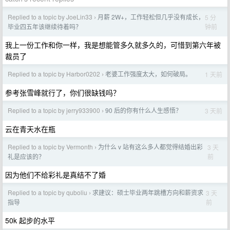
Replied to a topic by JoeLin33
月薪 2W+，工作轻松但几乎没有成长，
5 分
›
钟前
毕业四五年该继续待着吗？
我上一份工作和你一样，我是想能管多久就多久的，可惜到第六年被
裁员了
Replied to a topic by Harbor0202
老婆工作强度太大，如何破局。
1 天前
›
参考张雪峰就行了，你们很缺钱吗？
Replied to a topic by jerry933900
90 后的你有什么人生感悟？
3 天前
›
云在青天水在瓶
Replied to a topic by Vermonth
为什么 v 站有这么多人都觉得结婚出彩
3 天
›
前
礼是应该的？
因为他们不给彩礼是真结不了婚
Replied to a topic by quboliu
求建议：硕士毕业两年跳槽方向和薪资求
3 天
›
前
指导
50k 起步的水平