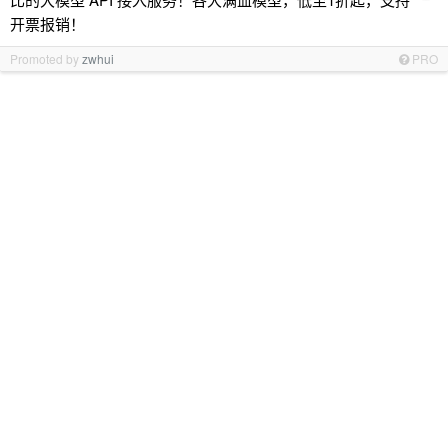
开票报销！
Promoted by
zwhui
PRO