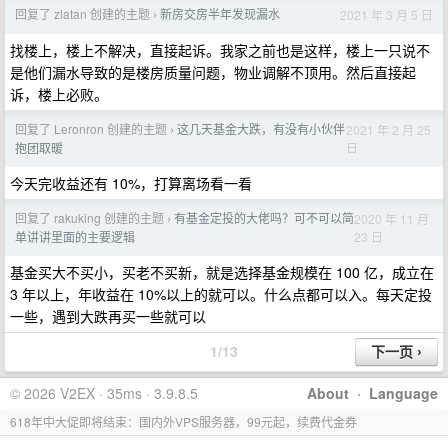
回复了 zlatan 创建的主题
新房交房半年发现漏水
2021 年 3 月 5 日
›
找楼上，楼上不解决，直接起诉。我家之前也是这样，楼上一只说不
是他们漏水导致的是楼房质量问题，物业调解不顶用。然后直接起
诉，楼上必败。
回复了 Leronron 创建的主题
这几天基金大跌，有没有小伙伴
2021 年 2 月 25
›
日
抱团取暖
今天完收益还有 10%，打算离场看一看
回复了 rakuking 创建的主题
有基金定投的大佬吗？可不可以简
2020 年 11 月
›
23 日
单讲讲里面的主要逻辑
基金买大不买小，买老不买新，就是选择基金规模在 100 亿，成立在
3 年以上，年收益在 10%以上的就可以。什么点都可以入。每天定投
一些，遇到大跌再买一些就可以
1/13
© 2026 V2EX · 35ms · 3.9.8.5
About
·
Language
618年中大促即将结束：国内外VPS服务器，99元起，续费代金券