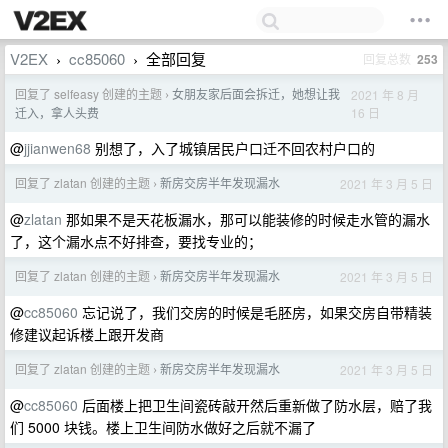
V2EX
cc85060
全部回复
回复总数
253
›
›
回复了 selfeasy 创建的主题
女朋友家后面会拆迁，她想让我
2021 年 8 月
›
16 日
迁入，拿人头费
@
jjianwen68
别想了，入了城镇居民户口迁不回农村户口的
回复了 zlatan 创建的主题
新房交房半年发现漏水
2021 年 3 月 5 日
›
@
zlatan
那如果不是天花板漏水，那可以能装修的时候走水管的漏水
了，这个漏水点不好排查，要找专业的；
回复了 zlatan 创建的主题
新房交房半年发现漏水
2021 年 3 月 5 日
›
@
cc85060
忘记说了，我们交房的时候是毛胚房，如果交房自带精装
修建议起诉楼上跟开发商
回复了 zlatan 创建的主题
新房交房半年发现漏水
2021 年 3 月 5 日
›
@
cc85060
后面楼上把卫生间瓷砖敲开然后重新做了防水层，赔了我
们 5000 块钱。楼上卫生间防水做好之后就不漏了