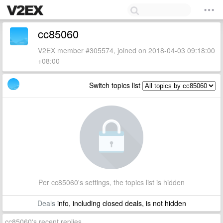
cc85060
V2EX member #305574, joined on 2018-04-03 09:18:00
+08:00
Switch topics list
Per cc85060's settings, the topics list is hidden
Deals
info, including closed deals, is not hidden
cc85060's recent replies