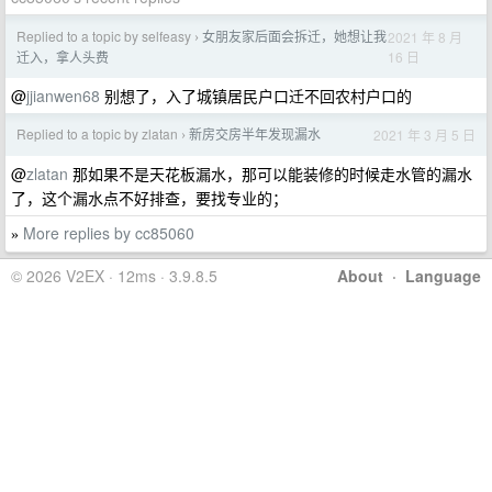
Replied to a topic by selfeasy
女朋友家后面会拆迁，她想让我
2021 年 8 月
›
16 日
迁入，拿人头费
@
jjianwen68
别想了，入了城镇居民户口迁不回农村户口的
Replied to a topic by zlatan
新房交房半年发现漏水
2021 年 3 月 5 日
›
@
zlatan
那如果不是天花板漏水，那可以能装修的时候走水管的漏水
了，这个漏水点不好排查，要找专业的；
More replies by cc85060
»
© 2026 V2EX · 12ms · 3.9.8.5
About
·
Language