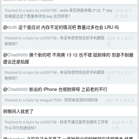
Replied to a topic by cc959798
redis 单实例能承载 2^32 个 key
2022 年 5
›
月 18 日
如果超过这个数量再添加 key 会怎样呢？
@
dzdh
这个是应对 内存不足的情况吧 数量过多也会 LRU 吗
Replied to a topic by cc959798
有没有感觉现在的手机都挺
2022 年 4 月 27
›
日
耐摔的？
@
Chad0000
换个新的吧 不用换 13 12 也不错 挺耐摔的 但是不耐磨
建议还是贴膜
Replied to a topic by cc959798
有没有感觉现在的手机都挺
2022 年 4 月 27
›
日
耐摔的？
@
Chad0000
新出的 iPhone 也很耐摔呀 之前老的不行
Replied to a topic by seagull7558
突然体会到时间好快
2022 年 4 月 6 日
›
转眼间人就老了
Replied to a topic by cc959798
码农不通过留学去国外工作有
2022 年 4 月
›
1 日
什么可行的途径吗？
@
shewhen
之前自己太天真了 一开始毕业的时候就应该留学去 结果