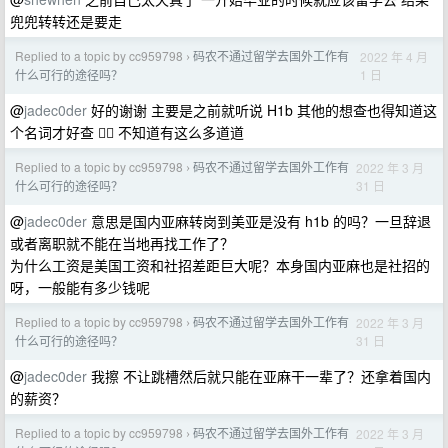
兜兜转转还是要走
Replied to a topic by cc959798
码农不通过留学去国外工作有
2022 年 4 月
›
1 日
什么可行的途径吗？
@
jadec0der
好的谢谢 主要是之前就听说 H1b 其他的想查也得知道这
个名词才好查 🤦‍♀️ 不知道有这么多道道
Replied to a topic by cc959798
码农不通过留学去国外工作有
2022 年 3 月
›
31 日
什么可行的途径吗？
@
jadec0der
意思是国内亚麻转岗到美亚是没有 h1b 的吗？一旦辞退
或者离职就不能在当地再找工作了？
为什么工资是美国工资和社招差距巨大呢？本身国内亚麻也是社招的
呀，一般能有多少钱呢
Replied to a topic by cc959798
码农不通过留学去国外工作有
2022 年 3 月
›
31 日
什么可行的途径吗？
@
jadec0der
我擦 不让跳槽然后就只能在亚麻干一辈了？还拿着国内
的薪资？
Replied to a topic by cc959798
码农不通过留学去国外工作有
2022 年 3 月
›