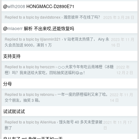
@
wlfh2008
HONGMACC-D2890E71
Replied to a topic by davidstonex
瀚思彼岸 不在线了吗？
2025 年 3 月 28 日
›
@
miaoerr
解析 不出来哎,还能恢复吗
Replied to a topic by lijianmin321
V 站老哥太热情了， Airy 永
2023 年 11 月
›
16 日
久会员加送 9000，凑到 1 万
支持支持
Replied to a topic by herozzm
🍊🍊大家今年有吃云南褚橙（冰糖
2022 年
›
12 月 2 日
橙）吗？我来送给大家吃，回帖抽奖送福利😋🧺！
分母
Replied to a topic by rebnonu
一年一度的脐橙福利又来了哈。
2022 年 11 月
›
14 日
交个朋友。抽奖 3 箱。
试试就试试
Replied to a topic by AllenHua
馒头账号 40 多天未登录被
2021 年 11 月 17
›
日
删了
自从有了 mt,身体一天不如一天