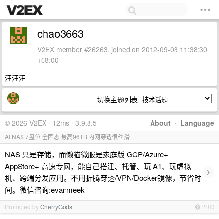
chao3663
V2EX member #26263, joined on 2012-09-03 11:38:30
+08:00
汪汪汪
切换主题列表
© 2026 V2EX · 12ms · 3.9.8.5
About
·
Language
AI NAS 7盘位 全固态 最高96TB 内网穿透很丝滑
NAS 只是存储，而懒猫微服是家庭版 GCP/Azure+
AppStore+ 高速专网，能自己搭建、托管、玩 A1、玩虚拟
›
机、跨端分发应用。不用折腾穿透/VPN/Docker镜像，节省时
间。微信咨询:evanmeek
Promoted by
CherryGods
PRO