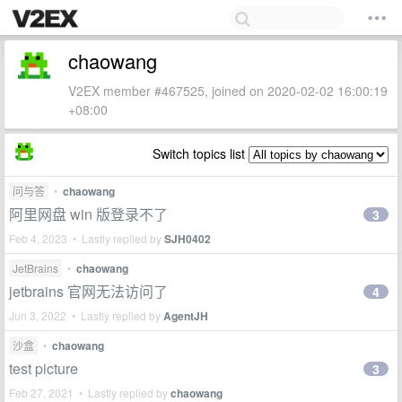
chaowang
V2EX member #467525, joined on 2020-02-02 16:00:19
+08:00
Switch topics list
问与答
•
chaowang
阿里网盘 win 版登录不了
3
Feb 4, 2023 • Lastly replied by
SJH0402
JetBrains
•
chaowang
jetbrains 官网无法访问了
4
Jun 3, 2022 • Lastly replied by
AgentJH
沙盒
•
chaowang
test picture
3
Feb 27, 2021 • Lastly replied by
chaowang