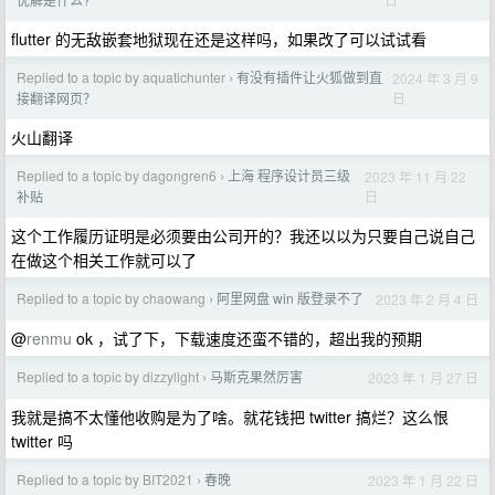
flutter 的无敌嵌套地狱现在还是这样吗，如果改了可以试试看
Replied to a topic by aquatichunter
有没有插件让火狐做到直
2024 年 3 月 9
›
日
接翻译网页？
火山翻译
Replied to a topic by dagongren6
上海 程序设计员三级
2023 年 11 月 22
›
日
补贴
这个工作履历证明是必须要由公司开的？我还以以为只要自己说自己
在做这个相关工作就可以了
Replied to a topic by chaowang
阿里网盘 win 版登录不了
2023 年 2 月 4 日
›
@
renmu
ok ，试了下，下载速度还蛮不错的，超出我的预期
Replied to a topic by dizzylight
马斯克果然厉害
2023 年 1 月 27 日
›
我就是搞不太懂他收购是为了啥。就花钱把 twitter 搞烂？这么恨
twitter 吗
Replied to a topic by BIT2021
春晚
2023 年 1 月 22 日
›