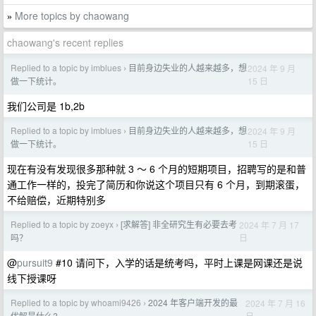
More topics by chaowang
»
chaowang's recent replies
Replied to a topic by imblues
目前身边失业的人越来越多，想
2024 年 9 月
›
15 日
做一下统计。
我们公司是 1b,2b
Replied to a topic by imblues
目前身边失业的人越来越多，想
2024 年 9 月
›
15 日
做一下统计。
现在有没有发现很多那种就 3 ～ 6 个月的短期项目，招聘写的是和普
通工作一样的，投完了简历和你说这个项目只有 6 个月，到期滚蛋，
不给赔偿，近期特别多
Replied to a topic by zoeyx
[求解答] 非全研究生有必要去考
2024 年 7 月 17
›
日
吗？
@
pursuit9
#10 请问下，入学的话是统考吗，平时上课是网课还是说
线下授课呀
Replied to a topic by whoami9426
2024 年客户端开发的最
2024 年 7 月 16
›
日
优解是什么?