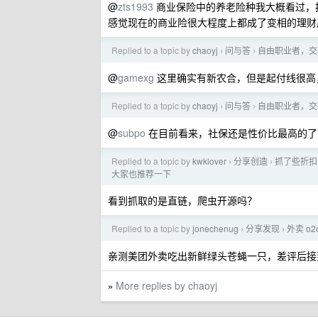
@
zts1993
商业保险中的养老险种我大概看过，
感觉现在的商业险很大程度上都成了变相的理财
Replied to a topic by
chaoyj
问与答
自由职业者，交
›
›
@
gamexg
这里确实有新农合，但是起付线很高
Replied to a topic by
chaoyj
问与答
自由职业者，交
›
›
@
subpo
在目前看来，社保还是性价比最高的了
Replied to a topic by
kwklover
分享创造
抓了些折扣
›
›
大家也推荐一下
看到抓取的是直链，爬虫开源吗？
Replied to a topic by
jonechenug
分享发现
外卖 o
›
›
亲测美团外卖吃出新鲜绿头苍蝇一只，差评后接
More replies by chaoyj
»