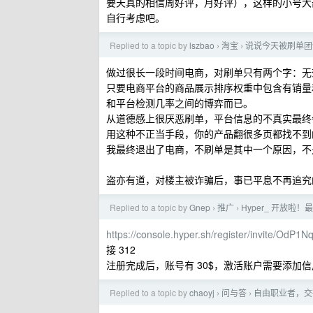
要天真的相信周好评，月好评），这样的小号大
自行考虑吧。
Replied to a topic by
lszbao
淘宝
说说今天被刷单团
›
›
做过很长一段时间电商，对刷单只有两个字：无
只要电商平台的商品展示排序权重中包含有销量
和平台检测几率之间的博弈而已。
从道德感上很厌恶刷单，平台信息的不真实最终
用这种不正当手段，你的产品翻很多页都找不到
我最终退出了电商，不刷单是其中一个原因，不
盗亦有道，对楼主被诈骗后，事已平息不再追究
Replied to a topic by
Gnep
推广
Hyper_ 开放啦！
›
›
https://console.hyper.sh/register/invite/
接 312
注册完成后，账号有 30$，激活账户需要添加
Replied to a topic by
chaoyj
问与答
自由职业者，交
›
›