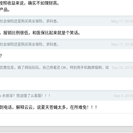
按照收益来说，确实不如理财高。
产品。
社会保险还是购买商业保险，求科普。
May 17, 201
，报销比例很低，和医保比起来就是个笑话。
社会保险还是购买商业保险，求科普。
May 17, 201
？
优惠信息，搞了网站玩玩，自己用着还 OK，特别用手机触屏版刷，给
Sep 23, 201
2o 水很深？怒战饿了么客服！！！
Sep 4, 201
到电话，解释云云，说夏天苍蝇太多，在所难免！！！