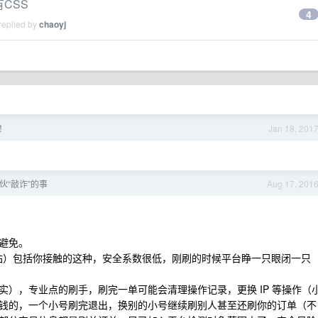
有CSS
4
replied by
chaoyj
！
Jan 18, 201
伙“敲诈”的事
Aug 17, 201
避免。
单网站）包括你接触的这种，安全系数很低，刚刷的时候平台睁一只眼闭一只
），专业点的刷手，刷完一单可能会清理操作记录，更换 IP 等操作（
钱的，一个小号刷完退出，换别的小号继续刷别人甚至还刷你的订单（不