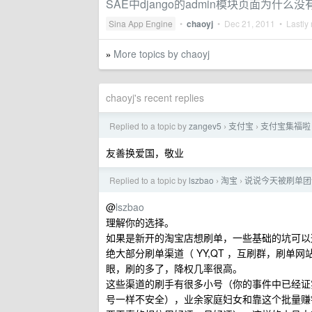
SAE中django的admin模块页面为什么没
Sina App Engine
•
chaoyj
•
Dec 21, 2011
• Lastly 
More topics by chaoyj
»
chaoyj's recent replies
Replied to a topic by
zangev5
支付宝
支付宝集福啦
›
›
友善换爱国，敬业
Replied to a topic by
lszbao
淘宝
说说今天被刷单团
›
›
@
lszbao
理解你的选择。
如果是新开的淘宝店想刷单，一些基础的坑可以
绝大部分刷单渠道（ YY,QT ，互刷群，刷
眼，刷的多了，降权几率很高。
这些渠道的刷手有很多小号（你的事件中已经证实
号一样不安全），业余家庭妇女和靠这个批量赚