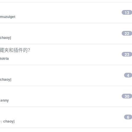
13
muzuiget
22
chaoyj
 收藏夹和插件的？
23
totria
4
chaoyj
30
Kenny
6
by
chaoyj