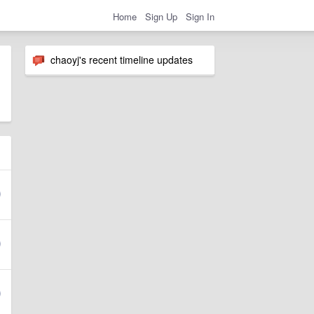
Home
Sign Up
Sign In
chaoyj's recent timeline updates