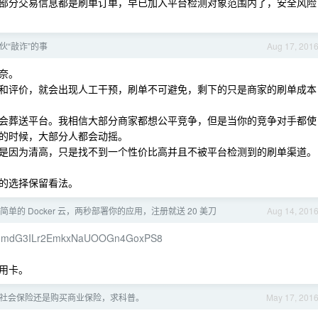
部分交易信息都是刷单订单，早已加入平台检测对象范围内了，安全风险
伙“敲诈”的事
Aug 17, 201
奈。
和评价，就会出现人工干预，刷单不可避免，剩下的只是商家的刷单成本
会葬送平台。我相信大部分商家都想公平竞争，但是当你的竞争对手都使
的时候，大部分人都会动摇。
是因为清高，只是找不到一个性价比高并且不被平台检测到的刷单渠道。
的选择保留看法。
最简单的 Docker 云，两秒部署你的应用，注册就送 20 美刀
Aug 14, 201
OdP1NqmdG3ILr2EmkxNaUOOGn4GoxPS8
信用卡。
社会保险还是购买商业保险，求科普。
May 17, 201