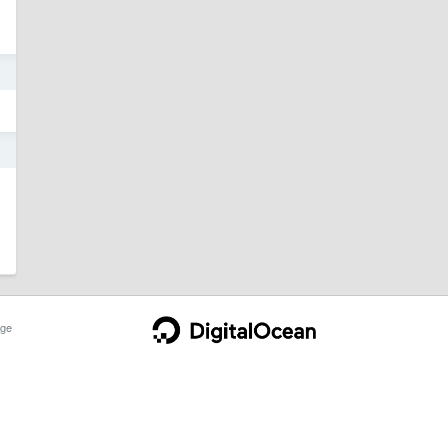
4
4
ge