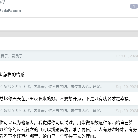
题？
1
RatioPattern
裁员了，裁员了
Dec 11, 202
者怎样的情感
被原生家庭关系所困扰，内耗着，过不去的结，求过来人给点建议。
Sep 30, 202
总比你天天在那里哀叹来的好。人要想开点，不是只有功名才是幸福。
被原生家庭关系所困扰，内耗着，过不去的结，求过来人给点建议。
Sep 30, 202
你可以认为他骗人，我觉得你可以试试，用紫微斗数这种东西给自己算
以给你的过去复盘的（可以辨别真伪，准了再信）。人有好命坏命，有好
看看下个好运在哪里，给自己一个坚持下去的理由。