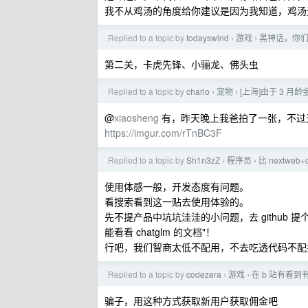
我不从鸡汤的角度给你建议是因为我知道，鸡汤
Replied to a topic by
todayswind
游戏
黑神话，你
›
›
第二关，卡虎先锋、小骊龙、佛头虫
Replied to a topic by
charlo
宠物
[上海]由于 3 
›
›
@
xiaosheng
有，昨天晚上我爸拍了一张，不过
https://imgur.com/rTnBC3F
Replied to a topic by
Sh1n3zZ
程序员
比 nextweb
›
›
使用体感一般，开发态度有问题。
看搜索看到这一贴去使用体验的。
先不提产品中坑坑洼洼的小问题，去 github 提个 i
能看看 chatglm 的文档"！
行吧，我们智商太低不配用，不去吃透代码不配
Replied to a topic by
codezera
游戏
在 b 站有看
›
›
骗子，用这种方式获取新用户获取佣金吧