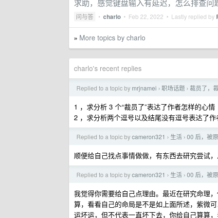
求助，感觉键盘输入有延迟，怎么排查问
问与答
•
charlo
•
Feb 22, 2022
• Lastly replied by
More topics by charlo
»
charlo's recent replies
Replied to a topic by
mrjnamei
职场话题
裁员了，
›
›
1 ，求分析 3 个“裁员了”表达了作者怎样的心情
2 ，求分析两个逗号以及结尾没有逗号表达了作
Replied to a topic by
cameron321
生活
00 后，
›
›
顺便给自己找点事情做做，有东西去研究尝试，
Replied to a topic by
cameron321
生活
00 后，
›
›
我觉得你需要给自己点理由。最近在研究命理，
算，看看自己的命局是不是如上面所述，紫微可
运坏运，但不代表一直坏下去，你给自己算算，