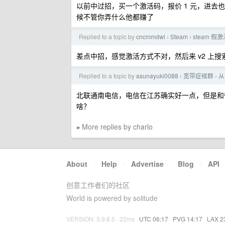
以前中过招，买一个激活码，报价 1 元，进
候不管你弄什么他都赚了
Replied to a topic by
cncmmdwl
Steam
steam 
›
›
差点中招，感觉激活方式不对，然后来 v2 上
Replied to a topic by
asunayuki0088
宽带症候群
从
›
›
北联通南电信，电信在江苏确实好一点，但是和
啥？
More replies by charlo
»
About
·
Help
·
Advertise
·
Blog
·
API
创意工作者们的社区
World is powered by solitude
VERSION: 3.9.8.5 · 22ms ·
UTC 06:17
·
PVG 14:17
·
LAX 2