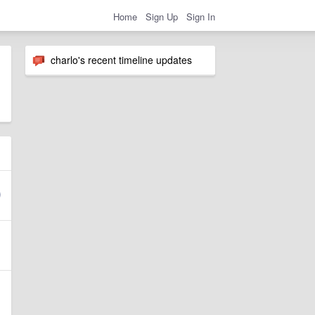
Home
Sign Up
Sign In
charlo's recent timeline updates