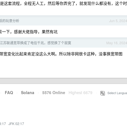
去也是这套流程，全程无人工，然后等你弄完了，就发现什么都没有，这个时
假激活的玩意分析
Jun 5, 202
搜索一下，感谢大佬指导，果然有坑
江苏联通宽带换成了电信千兆，感觉换了个寂寞
May 16, 202
带宽变化比起来肯定没这么大啊。所以除非网很卡这种，没事换宽带图
·
FAQ
·
Solana
·
5576 Online
Highest 6679
·
Select Langua
3:17
·
JFK 02:17