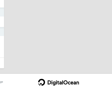
3
3
ge