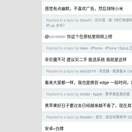
感觉有点幽默，不喜欢广告，然后排除小米
Replied to a topic by
zhou01
问与答
观《你们有那种
›
›
的 up 主吗？
@
povsister
你这个在原帖里频频上榜
Replied to a topic by
lsww
iPhone
iPhone 15pl
›
›
非巨魔不可 建议买二手 能选系统 我就是这样
Replied to a topic by
aixin2019
浏览器
我准备从 Ch
›
›
看来大家都一样，我也是换到 edge 一段时间
Replied to a topic by
zhddd
Apple
黑苹果是真的香
›
›
黑苹果好日子要过去已经越来越不香了，现在其实
Replied to a topic by
libasten
音乐
现在听歌软件 Q
›
›
安卓+白嫖