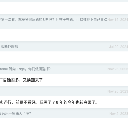
第一次看，就莫名很反感的 UP 吗？》帖子有感，可以推荐下自己喜欢
Nov 15, 202
us 日版能巨魔吗
Jul 20, 202
rome 转向 Edge，你们做何选择？
Nov 26, 202
，广告确实多，又换回来了
Nov 26, 202
还行，前景不看好。我黑了 7 8 年的今年也转白果了。
Q 音乐一家独大了吧？
Nov 2, 202