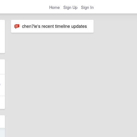
Home
Sign Up
Sign In
chen7ie's recent timeline updates
5