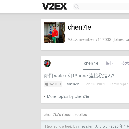
chen7ie
V2EX member #117032, joined on
chen7ie
提问
技术
你们 watch 和 iPhone 连接稳定吗？
 WATCH
•
chen7ie
•
Feb 26, 2021
• Lastly repli
More topics by chen7ie
»
chen7ie's recent replies
Replied to a topic by
chevalier
Android
2025 年 
›
›