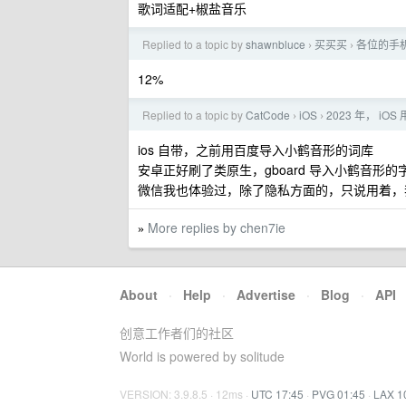
歌词适配+椒盐音乐
Replied to a topic by
shawnbluce
买买买
各位的手
›
›
12%
Replied to a topic by
CatCode
iOS
2023 年， iO
›
›
ios 自带，之前用百度导入小鹤音形的词库
安卓正好刷了类原生，gboard 导入小鹤音形
微信我也体验过，除了隐私方面的，只说用着，
More replies by chen7ie
»
About
·
Help
·
Advertise
·
Blog
·
API
创意工作者们的社区
World is powered by solitude
VERSION: 3.9.8.5 · 12ms ·
UTC 17:45
·
PVG 01:45
·
LAX 1