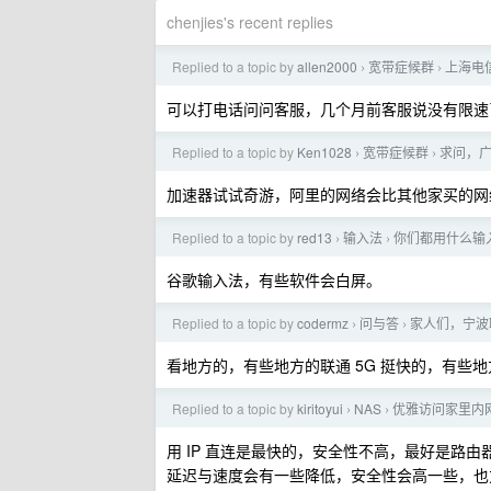
chenjies's recent replies
Replied to a topic by
allen2000
宽带症候群
上海电
›
›
可以打电话问问客服，几个月前客服说没有限速
Replied to a topic by
Ken1028
宽带症候群
求问，广
›
›
加速器试试奇游，阿里的网络会比其他家买的网
Replied to a topic by
red13
输入法
你们都用什么输
›
›
谷歌输入法，有些软件会白屏。
Replied to a topic by
codermz
问与答
家人们，宁波联
›
›
看地方的，有些地方的联通 5G 挺快的，有些地方
Replied to a topic by
kiritoyui
NAS
优雅访问家里内
›
›
用 IP 直连是最快的，安全性不高，最好是路由器
延迟与速度会有一些降低，安全性会高一些，也