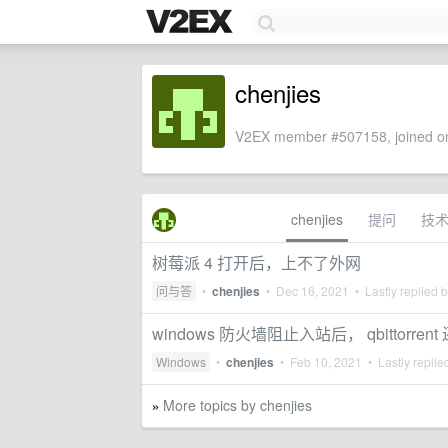
chenjies
V2EX member #507158, joined on
chenjies
提问
技
树莓派 4 打开后，上不了外网
问与答
•
chenjies
•
Dec 16, 2021
• Lastly replied 
windows 防火墙阻止入站后， qbittorrent
Windows
•
chenjies
•
Feb 10, 2021
• Lastly replie
More topics by chenjies
»