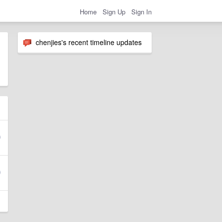
Home
Sign Up
Sign In
chenjies's recent timeline updates