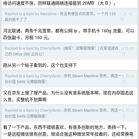
络访问速度不快，同样联通网络连接能到 20MB （大 B ）。
Replied to a topic by Awes0me
有没有便宜点的宽带，一个月 139
7 月 15
›
日
真的受不了了
河北联通，两条千兆宽带，都有公网 ip 。带手机卡 160g 流量，可以
四张副卡，月租 150 元。
Replied to a topic by CherryGods
[抽奖！送懒猫微服！] 在家组建自
6 月 25
›
日
己的 Office 365 云办公！
刚从另一个帖子看到的，这个也支持下
Replied to a topic by CherryGods
庆祝 Steam Machine 发布，再送一
6 月 25
›
日
台价值 5499 元懒猫微服！
又在京东上搜了搜产品，为什么没有准系统版本啊，现在内存固态这
么贵，买整机不划算啊
Replied to a topic by CherryGods
庆祝 Steam Machine 发布，再送一
6 月 25
›
日
台价值 5499 元懒猫微服！
看了一下产品，东西不错很喜欢，有很多创新的地方，表扬一下。
一是远程微信很有创意，很适合我这种微信常年挂着的，还经常换电