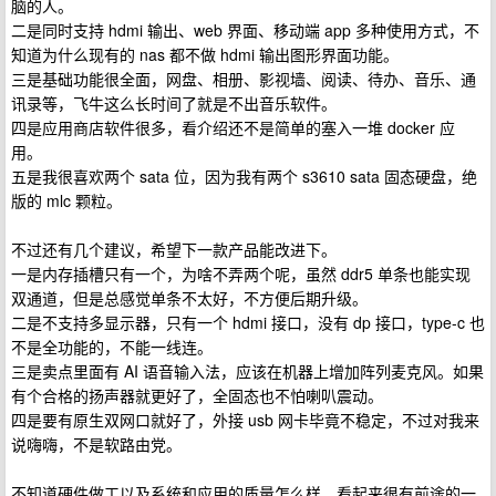
脑的人。
二是同时支持 hdmi 输出、web 界面、移动端 app 多种使用方式，不
知道为什么现有的 nas 都不做 hdmi 输出图形界面功能。
三是基础功能很全面，网盘、相册、影视墙、阅读、待办、音乐、通
讯录等，飞牛这么长时间了就是不出音乐软件。
四是应用商店软件很多，看介绍还不是简单的塞入一堆 docker 应
用。
五是我很喜欢两个 sata 位，因为我有两个 s3610 sata 固态硬盘，绝
版的 mlc 颗粒。
不过还有几个建议，希望下一款产品能改进下。
一是内存插槽只有一个，为啥不弄两个呢，虽然 ddr5 单条也能实现
双通道，但是总感觉单条不太好，不方便后期升级。
二是不支持多显示器，只有一个 hdmi 接口，没有 dp 接口，type-c 也
不是全功能的，不能一线连。
三是卖点里面有 AI 语音输入法，应该在机器上增加阵列麦克风。如果
有个合格的扬声器就更好了，全固态也不怕喇叭震动。
四是要有原生双网口就好了，外接 usb 网卡毕竟不稳定，不过对我来
说嗨嗨，不是软路由党。
不知道硬件做工以及系统和应用的质量怎么样，看起来很有前途的一