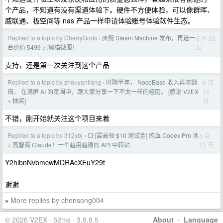
个产品，不知道有没有渠道体验下。硬件不方便体验，可以像群晖、
威联通、极空间等 nas 产品一样申请体验账号体验软件生态。
Replied to a topic by CherryGods
庆祝 Steam Machine 发布，再送一
6 月 25
›
日
台价值 5499 元懒猫微服！
支持，还是第一次关注到这个产品
Replied to a topic by zhouyanliang
时隔半年， NocoBase 收入再次翻
6 月
›
15
倍。 在满屏 AI 的氛围中，跟大家分享一下不太一样的经历。 [感谢 V2EX
日
+ 抽奖]
不错，刚开始就关注这个项目来着
Replied to a topic by 312ybj
💥 [最高领 $10 测试金] 纯血 Codex Pro 池
4 月
›
21 日
+ 高智商 Claude！一个越用越稳的 API 中转站
Y2hlbnNvbmcwMDRAcXEuY29t
谢谢
More replies by chensong004
»
© 2026 V2EX · 52ms · 3.9.8.5
About
·
Language