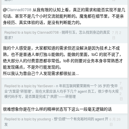
@
Clannad0708
从我有限的认知上看，真正的需求和能否实现不是几
句话、甚至不是几个小时交流就能判断的。魔鬼都在细节里，不是亲
身经历、真实体验的话，是没有判断能力的。
Replied to a topic by Clannad0708
抛砖引玉，怎么找到身边的真实
7 月 2
›
日
需求？
我的个人感受是，大家都知道的需求但还没解决是因为技术上不成
熟，也不是普通人单打独斗能做的。能做的里面，toC 的就不说了，
绝大部分人的付费意愿都非常低。toB 的则要对业务本身非常熟悉才
能发现痛点，不是外行能发现的。
所以我认为靠自己个人发现需求都很扯淡...
7
Replied to a topic by YanSeven
n 年前互联网繁荣期有一个 35 岁的“免毕
›
月
业”方案是“转管理”，现在大家应该人均手下几个 agent 员工，很少参与大规
2
模代码手写，是否算是完成了“夙愿”——转管理
日
很难想象你是在什么样的精神状态写下这么一段毫无逻辑的话
Replied to a topic by youdang
想"白嫖"一个有充裕时间的 agent 开
6 月 26
›
日
发