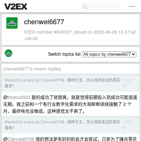
chenwei6677
V2EX member #645537, joined on 2023-08-26 15:47:42
+08:00
Switch topics list
chenwei6677's recent replies
Replied to a topic by Clannad0708
抛砖引玉，怎么找到身边的真实
7 月 2
›
日
需求？
@
foryou2023
是的成功了就很爽，就是觉得前期投入到成功可能遥遥
无期。我之前和一个有行业数字化需求的大哥断断续续接触了 2 个
月，最终啥也没做成，这种感觉太不爽了。
Replied to a topic by Clannad0708
抛砖引玉，怎么找到身边的真实
7 月 2
›
日
需求？
@
Clannad0708
我的想法是有好的机会才去尝试，只是为了赚点零花