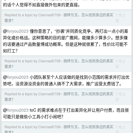
的话个人觉得不如直接做外包来的更直接。
Replied to a topic by Clannad0708
抛砖引玉，怎么找到身边的真实
7 月 2
›
日
需求？
@
foryou2023
懂你意思了，“抄袭”并同质化竞争，再打出一点小的差
异化或价格战。这种策略的目的是广撒网，能赚多少算多少。想多赚
的话要通过产品数量博成功概率。但是这种就很累了，性价比可能不
如打工？
Replied to a topic by Clannad0708
抛砖引玉，怎么找到身边的真实
7 月 2
›
日
需求？
@
foryou2023
小团队甚至个人应该做的是找到小范围的需求并打出优
势吧，没资源没资金的普通人搞不了大需求，推广运营太费钱了。
Replied to a topic by Clannad0708
抛砖引玉，怎么找到身边的真实
7 月 2
›
日
需求？
@
foryou2023
toC 的需求难点在于打出差异化并让用户付费，而且很
可能只是做些小工具小打小闹吧？
Replied to a topic by Clannad0708
抛砖引玉，怎么找到身边的真实
7 月 2
›
日
需求？