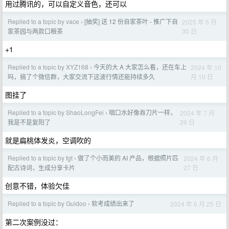
用过腾讯的，可以自定义音色，还可以
Replied to a topic by vace
[抽奖] 送 12 份自家茶叶 - 推广下自
2025 年 5 月
›
30 日
家茶园与两款口粮茶
+1
Replied to a topic by XYZ168
今天的大 A 大家怎么看，还在车上
2024 年 10
›
月 10 日
吗，搞了个微信群，大家交流下这波行情还能持续多久
图挂了
Replied to a topic by ShaoLongFei
咽口水好像吞刀片一样，
2024 年 7 月
›
26 日
我是不是复阳了
就是扁桃体发炎，空调吹的
Replied to a topic by fgt
做了个小而美的 AI 产品，根据照片匹
2024 年 6 月
›
27 日
配古诗词，生成分享卡片
创意不错，体验欠佳
Replied to a topic by Guidoo
软考成绩出来了
2024 年 6 月 25 日
›
第二次案例没过：