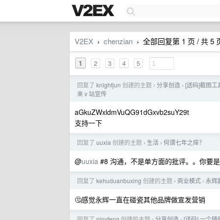
V2EX
chenzian
全部回复第 1 页 / 共 5 
›
›
1
2
3
4
5
回复了
knightjun
创建的主题
分享创造
[送码]截图工
›
›
来 v 站宣传
aGkuZWxldmVuQG91dGxvb2suY29t
支持一下
回复了
uuxia
创建的主题
生活
何谓七年之痒？
›
›
@
uuxia
#8 沟通，不是单方面的批评。。你要是
回复了
kehuduanbuxing
创建的主题
商业模式
永辉
›
›
🤔感觉永辉一直在碰瓷其他品牌做宣发营销
回复了
ninvfeng
创建的主题
分享创造
[送码] 一个随时随
›
›