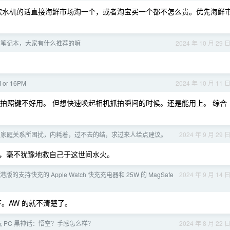
 左右，饮水机的话直接海鲜市场淘一个，或者淘宝买一个都不怎么贵。优先海鲜
台笔记本，大家有什么推荐的嘛
2024 年 10 月 29 
 or 16PM
2024 年 10 月 11 
重要。拍照键不好用。 但想快速唤起相机抓拍瞬间的时候。还是能用上。 综合
原生家庭关系所困扰，内耗着，过不去的结，求过来人给点建议。
2024 年 9 月 29 
，毫不犹豫地救自己于这世间水火。
的支持快充的 Apple Watch 快充充电器和 25W 的 MagSafe
2024 年 9 月 14 
下。AW 的就不清楚了。
 PC 黑神话：悟空？手感怎么样？
2024 年 8 月 22 