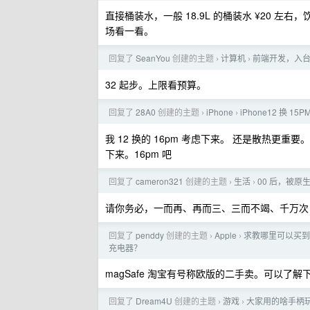
直接桶装水，一般 18.9L 的桶装水 ¥20
场看一看。
回复了
SeanYou
创建的主题
计算机
前端开发，入
›
›
32 起步。上限看预算。
回复了
28A0
创建的主题
iPhone
iPhone12 换 15PM
›
›
我 12 换的 16pm 考虑下来。 还是散热更
下来。16pm 吧
回复了
cameron321
创建的主题
生活
00 后，被
›
›
请你务必，一而再、再而三、三而不竭、千万次
回复了
penddy
创建的主题
Apple
求教哪里可以买到港版
›
›
充电器？
magSafe 淘宝有号称欧版的二手卖。可以了解
回复了
Dream4U
创建的主题
游戏
大家用的啥手柄玩
›
›