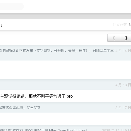
页
回复总数
8
❮
❯
具 PixPin3.0 正式发布（文字识别，长截图，录屏，标注），时隔两年半再
4 月 14 
4 月 13 
主观觉得她错，那就不叫平等沟通了 bro
超市这么恶心啊，又当又立
3 月 17 
地轻松存取 JSON 的轻工具 https://json.lighttools.net
2025 年 12 月 9 