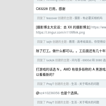
C83228 已用，感谢
回复了
fescover
创建的主题
摄影
有必要买相机吗
›
›
[摄影博主大实话：去 XX 的摄影博主]
https://w
https://i.imgur.com/n119Wvk.png
回复了
laijh
创建的主题
教育
高考结束后，你觉得应
›
›
除了打工。做什么都可以。。工后面还有几十年
回复了
luckzk
创建的主题
问与答
6900xt 和 3080
›
›
打游戏的话选 N 。AMD 有很多俗称的 A 黑游戏
以看看新的？
回复了
PrayT
创建的主题
生活
关于喝水的问题
›
›
@
xz410236056
也是个选择。
回复了
PrayT
创建的主题
生活
关于喝水的问题
›
›