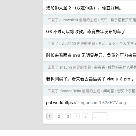
澳加狮大圣 2 （双霍尔版）。便宜好用。
回复了
purewhite0
创建的主题
汽车
新手请教买车建
›
›
G6 不过可以等改款。毕竟去年发布的车了
回复了
dvbs2000
创建的主题
生活
认识一个大学生 说
›
›
时长来看两者 996 无明显差异，负重的压力来看
回复了
shaunn
创建的主题
买买买
给妈妈买什么手机，
›
›
我也刚买了。看来看去最后买了 vivo s18 pro 
回复了
KimAndBella
创建的主题
问与答
想买个手柄
›
›
pal worldhttps://
i.imgur.com/L62ZP7V.png
1
2
3
4
5