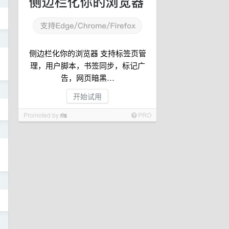
日
侧边栏化你的浏览器 支持标签页管
理，用户脚本，书签同步，标记广
告，网页暗黑…
日
开始试用
Promoted by
ris
PRO
日
日
日