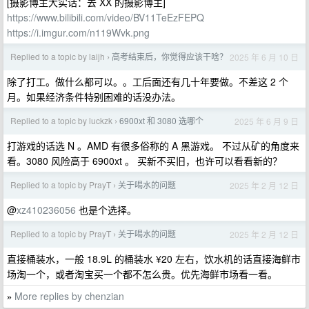
[摄影博主大实话：去 XX 的摄影博主]
https://www.bilibili.com/video/BV11TeEzFEPQ
https://i.imgur.com/n119Wvk.png
Replied to a topic by laijh
高考结束后，你觉得应该干啥？
2025 年 6 月 10 日
›
除了打工。做什么都可以。。工后面还有几十年要做。不差这 2 个
月。如果经济条件特别困难的话没办法。
Replied to a topic by luckzk
6900xt 和 3080 选哪个
2025 年 6 月 9 日
›
打游戏的话选 N 。AMD 有很多俗称的 A 黑游戏。 不过从矿的角度来
看。3080 风险高于 6900xt 。 买新不买旧，也许可以看看新的？
Replied to a topic by PrayT
关于喝水的问题
2025 年 2 月 12 日
›
@
xz410236056
也是个选择。
Replied to a topic by PrayT
关于喝水的问题
2025 年 2 月 12 日
›
直接桶装水，一般 18.9L 的桶装水 ¥20 左右，饮水机的话直接海鲜市
场淘一个，或者淘宝买一个都不怎么贵。优先海鲜市场看一看。
More replies by chenzian
»