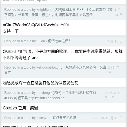
Replied to a topic by knightjun
[送码]截图工具 PixPin3.0 正式发布（文
4 月
›
14 日
字识别，长截图，录屏，标注），时隔两年半再来 v 站宣传
aGkuZWxldmVuQG91dGxvb2suY29t
支持一下
Replied to a topic by uuxia
何谓七年之痒？
4 月 13 日
›
@
uuxia
#8 沟通，不是单方面的批评。。你要是主观觉得她错，那就
不叫平等沟通了 bro
Replied to a topic by kehuduanbuxing
永辉超市这么恶心啊，又当
3 月 17
›
日
又立
🤔感觉永辉一直在碰瓷其他品牌做宣发营销
Replied to a topic by ninvfeng
[送码] 一个随时随地轻松存取
2025 年 12
›
月 9 日
JSON 的轻工具 https://json.lighttools.net
C83228 已用，感谢
Replied to a topic by fescover
有必要买相机吗
2025 年 10 月 15 日
›