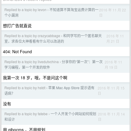
Replied to a topic by levon
不知道算不算淘宝运费计算的一
2016 年 11 月 22
›
日
个小漏洞
想打广告就直说
Replied to a topic by crazycabbage
和同学写的一个匿名聊天
2016 年 11
›
月 21 日
室，求各位大神看看有什么可以改进的
404: Not Found
Replied to a topic by livedutvchina
分享你的“第一次”：第一次
2016 年 11
›
月 19 日
学习编程，第一个开发的软件
我第一次 18 岁，哦，不是问这个啊
Replied to a topic by hstdt
苹果 Mac App Store 提示语有
2016 年 11 月 15
›
日
语病？
没有
Replied to a topic by fatebe
一个人开发个小网站如何规划
2016 年 11 月 14
›
日
和设计
用 qibocms ，不用规划