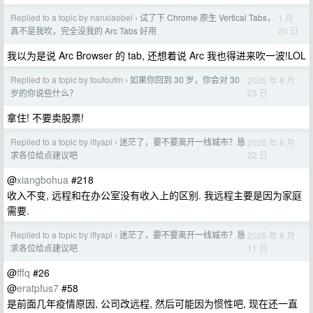
Replied to a topic by nanxiaobei
试了下 Chrome 原生 Vertical Tabs，
1 月
›
20 日
真不是我吹，完全没我的 Arc Tabs 好用
我以为是说 Arc Browser 的 tab, 还想着说 Arc 我也得进来吹一波!LOL
Replied to a topic by foufoufm
如果你回到 30 岁，你会对 30
2025 年 8 月
›
23 日
岁的你说些什么？
拿住! 不要卖股票!
Replied to a topic by iflyapi
迷茫了，要不要离开一线城市？恳
2025 年 8 月
›
22 日
求各位给点建议吧
@
xiangbohua
#218
收入不变, 远程和在办公室没有收入上的区别. 我远程主要是因为家庭
需要.
Replied to a topic by iflyapi
迷茫了，要不要离开一线城市？恳
2025 年 8 月
›
11 日
求各位给点建议吧
@
fffq
#26
@
eratpfus7
#58
是前面几年疫情原因, 公司改远程, 然后可能因为惯性吧, 现在还一直