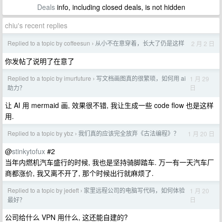
Deals
info, including closed deals, is not hidden
chiu's recent replies
Replied to a topic by coffeesun
从小不在意穿着，长大了仍是这样
2 月 2 日
›
你发帖了说明了在意了
Replied to a topic by imurfuture
写文档画图真的很繁琐，如何用 ai
1 月 29
›
日
助力？
让 AI 用 mermaid 画, 效果很不错, 我让生成一些 code flow 也是这样
用.
Replied to a topic by ybz
我们真的应该完全放弃《古法编程》？
1 月 20 日
›
@
stinkytofux
#2
当年内燃机汽车盛行的时候, 我也是坚持骑脚踏车. 万一有一天汽车厂
商都涨价, 我又离不开了, 那个时候出行就麻烦了.
Replied to a topic by jedeft
家里远程公司的电脑写代码，如何体验
1 月 20
›
日
最好？
公司给什么 VPN 用什么, 这还能自建的?