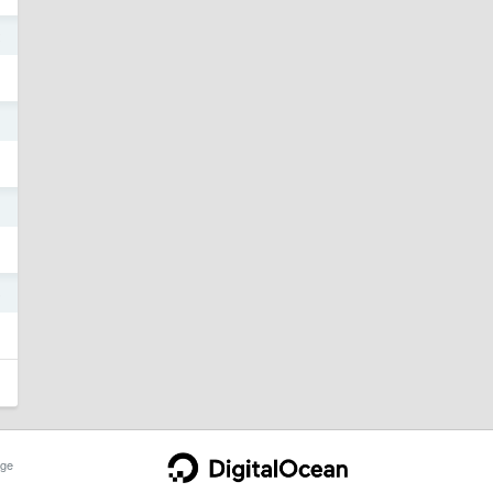
2
1
1
6
ge