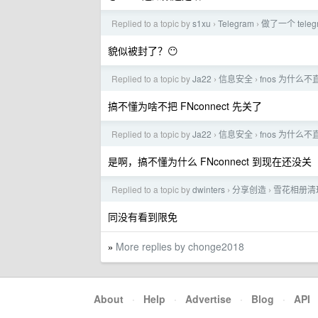
Replied to a topic by
s1xu
Telegram
做了一个 tele
›
›
貌似被封了？😶
Replied to a topic by
Ja22
信息安全
fnos 为什么
›
›
搞不懂为啥不把 FNconnect 先关了
Replied to a topic by
Ja22
信息安全
fnos 为什么
›
›
是啊，搞不懂为什么 FNconnect 到现在还没关
Replied to a topic by
dwinters
分享创造
雪花相册清理/
›
›
同没有看到限免
More replies by chonge2018
»
About
·
Help
·
Advertise
·
Blog
·
API