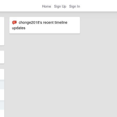
Home
Sign Up
Sign In
chonge2018's recent timeline
updates
6
3