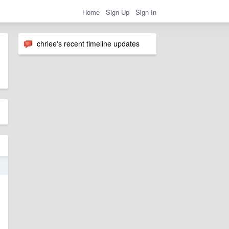
Home
Sign Up
Sign In
chrlee's recent timeline updates
5