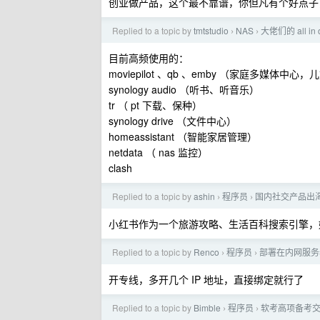
创业做产品，这个最不靠谱，你但凡有个好点子
Replied to a topic by
tmtstudio
NAS
大佬们的 all i
›
›
目前高频使用的：
moviepilot 、qb 、emby （家庭多媒体中
synology audio （听书、听音乐）
tr （ pt 下载、保种）
synology drive （文件中心）
homeassistant （智能家居管理）
netdata （ nas 监控）
clash
Replied to a topic by
ashin
程序员
国内社交产品出海
›
›
小红书作为一个旅游攻略、生活百科搜索引擎，
Replied to a topic by
Renco
程序员
部署在内网服务
›
›
开专线，多开几个 IP 地址，直接绑定就行了
Replied to a topic by
Bimble
程序员
软考高项备考
›
›