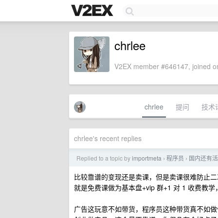
chrlee
V2EX member #646147, joined on
chrlee
提问
技术
chrlee's recent replies
Replied to a topic by
importmeta
程序员
国内还有活
›
›
比较靠谱的变现还是卖课，但是卖课很难防止二
就是免费课做为基本盘+vip 群+1 对 1 收费
广告这玩意不如带货，程序员这种带货真不如做