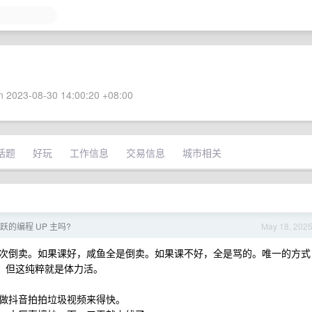
 2023-08-30 14:00:20 +08:00
话题
好玩
工作信息
交易信息
城市相关
跃的编程 UP 主吗?
May 18, 202
次倒卖。如果课好，咸鱼全是倒卖。如果课不好，全是骂的。唯一的方式
教学，但这纯粹就是体力活。
做抖音拍拍垃圾视频来得快。