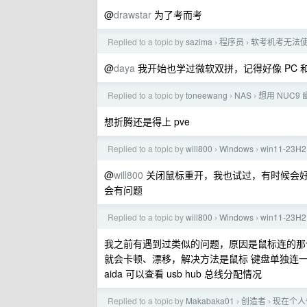
@
drawstar
为了考而考
Replied to a topic by
sazima
程序员
软考机考无法
›
›
@
daya
我开始也学过微软双拼，记得好像 PC 和
Replied to a topic by
toneewang
NAS
想用 NUC9
›
›
想折腾还是得上 pve
Replied to a topic by
will800
Windows
win11-2
›
›
@
will800
关闭鼠标重开，我也试过，有时候会好，
会有问题
Replied to a topic by
will800
Windows
win11-2
›
›
我之前有遇到过类似的问题，原因是鼠标连的那个 
就会卡顿、漂移，解决方法是鼠标 键盘单独连一个 u
aida 可以查看 usb hub 总线分配情况
Replied to a topic by
Makabaka01
创造者
现在个人
›
›