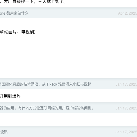
，大厂直接抄一下，三天就上线了。
n one 都用来做什么
Apr 2, 202
心，儿童动画片、电视剧）
国际化背后的技术涌浪，从 TikTok 难民涌入小红书说起
Jan 17, 202
好用到爆炸
器的应用，有什么方式让互联网端的用户客户端能访问到。
Jan 17, 202
交流贴
Jan 17, 202