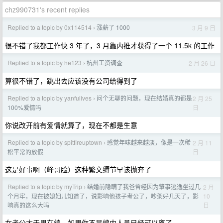
chz990731's recent replies
Replied to a topic by 0x114514
涨薪了 1000
3 月 9 日
›
很不错了我都工作快 3 年了，3 月靠内推才获得了一个 11.5k 的工作
Replied to a topic by he123
杭州工资调查
2 月 26 日
›
算很不错了，跳出去应该没有公司给得到了
Replied to a topic by yanfulives
问个无聊的问题，现在结婚真的都是
2 月 25
›
日
100%爱情吗
你说改开前有爱情就算了，现在不都是生意
Replied to a topic by spitfireuptown
感觉年味越来越淡，像是一次稀
2 月 11
›
日
松平常的放假
这是好事啊（峰哥脸）这种繁文缛节早该抛弃了
Replied to a topic by myTrip
结婚前隐瞒了我爸曾经因为肇事逃逸坐过几
2 月
›
10
个月牢，现在被媳妇儿知道了，说影响他孩子考公了，吵架好几天了，影
日
响真的这么大吗
女考公大于男在编，如果你不是编内人员已经可以离了