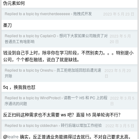
伪元素如何
Replied to a topic by rivercherdeeeeee
拖拽式开发
2023 年 5 月 23 日
›
墨刀
Replied to a topic by CaptainD
想问下大家如果公司融资了对
2023 年 5 月
›
20 日
普通员工有啥影响
钱没到自己手上时，除非你在学习阶段，不然别卖力。。。特别是小
公司，个个都在融钱，说白了就是缺钱。
Replied to a topic by Oneshu
员工拒绝加班回怼后遭光速
2023 年 5 月 20
›
日
开除
5q ，换我我也怼
Replied to a topic by WindProtect
请教一个 H5 和 PC 上的程
2022 年 3 月 5
›
日
序通讯的问题
反正扫码这种需求也不太需要 ws 吧？直接 h5 简单轮询不行？
Replied to a topic by ciddechan
转行后端以增加工作经验
2022 年 3 月 5 日
›
@
leafre
确实，反正普通业务能搞得过去就行。不对自己要求太高，