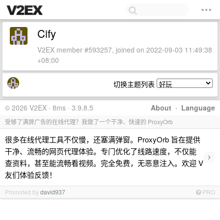
Cify
V2EX member #593257, joined on 2022-09-03 11:49:38
+08:00
切换主题列表
© 2026 V2EX · 8ms · 3.9.8.5
About
·
Language
受够了满屏广告的在线代理？我做了一个干净、快速的 ProxyOrb
很多在线代理工具不仅慢，还塞满弹窗。ProxyOrb 旨在提供
干净、流畅的网页代理体验。专门优化了线路速度，不仅能
›
查资料，甚至能流畅看视频。完全免费，无恶意注入。欢迎 V
友们体验反馈！
Promoted by
david937
PRO