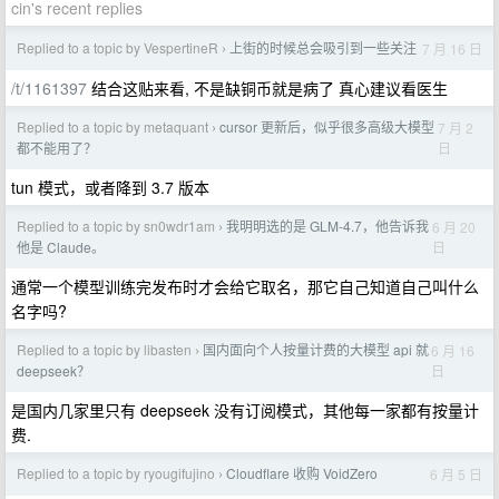
cin's recent replies
Replied to a topic by VespertineR
上街的时候总会吸引到一些关注
7 月 16 日
›
/t/1161397
结合这贴来看, 不是缺铜币就是病了 真心建议看医生
Replied to a topic by metaquant
cursor 更新后，似乎很多高级大模型
7 月 2
›
日
都不能用了？
tun 模式，或者降到 3.7 版本
Replied to a topic by sn0wdr1am
我明明选的是 GLM-4.7，他告诉我
6 月 20
›
日
他是 Claude。
通常一个模型训练完发布时才会给它取名，那它自己知道自己叫什么
名字吗?
Replied to a topic by libasten
国内面向个人按量计费的大模型 api 就
6 月 16
›
日
deepseek？
是国内几家里只有 deepseek 没有订阅模式，其他每一家都有按量计
费.
Replied to a topic by ryougifujino
Cloudflare 收购 VoidZero
6 月 5 日
›