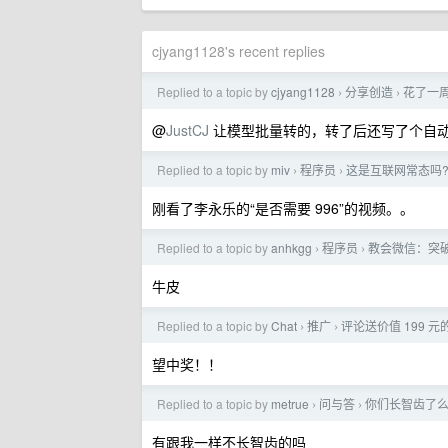
cjyang1128's recent replies
Replied to a topic by
cjyang1128
分享创造
花了一周 
›
›
@
JustCJ
让模型批量转的，转了后还写了个自
Replied to a topic by
miv
程序员
这是互联网常态吗
›
›
刚看了李永乐的“是否需要 996”的视频。。
Replied to a topic by
anhkgg
程序员
教会微信：突破
›
›
牛皮
Replied to a topic by
Chat
推广
评论送价值 199 元的
›
›
望中奖！！
Replied to a topic by
metrue
问与答
你们长智齿了
›
›
有跟我一样不长智齿的吗