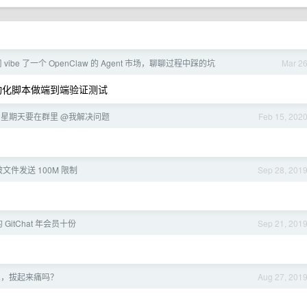
vibe 了一个 OpenClaw 的 Agent 市场，聊聊过程中踩的坑
Mar 2
动化脚本做端到端验证测试
?星期天要在群里 @我解决问题
Feb 15, 202
文件发送 100M 限制
Sep 28, 201
 GitChat 年会员十份
Sep 21, 201
么，拔起来痛吗？
Aug 27, 201