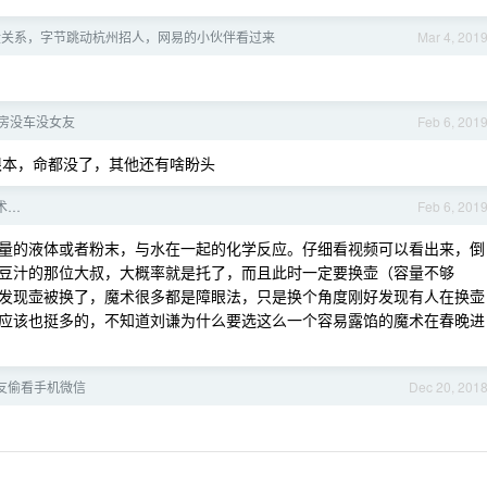
没关系，字节跳动杭州招人，网易的小伙伴看过来
Mar 4, 201
没房没车没女友
Feb 6, 201
根本，命都没了，其他还有啥盼头
术…
Feb 6, 201
量的液体或者粉末，与水在一起的化学反应。仔细看视频可以看出来，倒
豆汁的那位大叔，大概率就是托了，而且此时一定要换壶（容量不够
发现壶被换了，魔术很多都是障眼法，只是换个角度刚好发现有人在换壶
应该也挺多的，不知道刘谦为什么要选这么一个容易露馅的魔术在春晚进
友偷看手机微信
Dec 20, 201