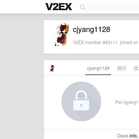
cjyang1128
V2EX member #63111, joined on 
cjyang1128
提问
技
Per cjyang11
Deals
info,