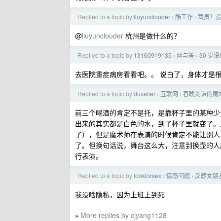
Replied to a topic by
liuyunclouder
酷工作
裁员？
›
›
@
liuyunclouder
杭州是做什么的？
Replied to a topic by
13160919135
问与答
30 岁
›
›
去医院重症病房看看吧。。 说白了，身体才是
Replied to a topic by
duvalier
互联网
春晚刘谦的魔
›
›
前三个喝酒的肯定不是托，是靠杯子里的某种少
出来的其实都是白色的水，到了杯子里就变了。
了），但是魔术师在表演的时候肯定不能让别人
了。但换句话说，舞台这么大，注意到换壶的人
行表演。
Replied to a topic by
lookforsex
情感问题
反感女朋
›
›
我没啥隐私，因为上班上到死
More replies by cjyang1128
»