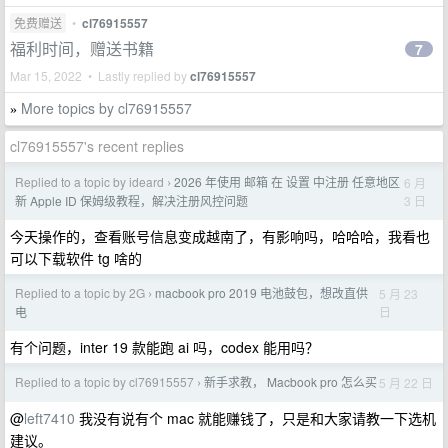
免费赠送
•
cl76915557
福利时间，赠送书籍
7
Mar 15, 2022 • Lastly replied by
cl76915557
More topics by cl76915557
»
cl76915557's recent replies
Replied to a topic by ideard
2026 年使用 邮箱 在 设置 中注册 任意地区
6 月
›
3 日
新 Apple ID 保姆级教程，解决注册风控问题
今天操作的，查看账号信息变成越南了，有影响吗，哈哈哈，我看也
可以下载软件 tg 啥的
Replied to a topic by 2G
macbook pro 2019 电池鼓包，想改直供
5 月 23
›
日
电
有个问题，inter 19 款能跑 ai 吗，codex 能用吗？
Replied to a topic by cl76915557
新手求教， Macbook pro 怎么买
5 月 22 日
›
@
left7410
我没有说有个 mac 就能赚钱了，只是和大家请教一下选机
建议。