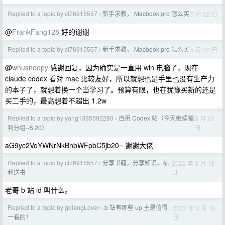
Replied to a topic by cl76915557
新手求教， Macbook pro 怎么买
5 月 22 日
›
@
FrankFang128
好的谢谢
Replied to a topic by cl76915557
新手求教， Macbook pro 怎么买
5 月 22 日
›
@
whusnoopy
感谢回复，因为确实是一直用 win 电脑了，现在
claude codex 看对 mac 比较友好，所以就想也是手里也没有生产力
的本子了，就想着换一个当学习了。预算有限，也在犹豫买新的还是
买二手的，最高想着不超出 1.2w
Replied to a topic by yang1395592280
自用 Codex 站（今天继续福
5 月 21
›
日
利分组--5.20）
aG9yc2VoYWNrNkBnbWFpbC5jb20= 谢谢大佬
Replied to a topic by cl76915557
分享书籍，分享知识，福
2022 年 3 月 18
›
日
利送书
老哥 b 站 id 叫什么。
Replied to a topic by golangLover
b 站有哪些 up 主是值得
2022 年 3 月 16
›
日
一看的？