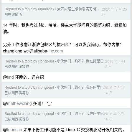
Replied to a topic by alphardex
大四应届生求前端实习岗，
2020 年 3 月 25
›
日
附在线简历
14 年时，我也考过 N2，哈哈。楼主大学期间真的很努力呀，继续加
油。
另外工作考虑江浙沪包邮区的杭州么？ 可以发我简历，帮你内推：
changlong.wcl@alibaba
-inc.com
Replied to a topic by clongbupt
小伙伴们，约不？ 我在阿里巴
2016 年 4 月
›
8 日
巴杭州西溪等你
@
find
还晚的，还在招
Replied to a topic by clongbupt
小伙伴们，约不？ 我在阿里巴
2016 年 3 月
›
16 日
巴杭州西溪等你
@
mathewxiang
多谢！ *_*
Replied to a topic by clongbupt
小伙伴们，约不？ 我在阿里巴
2016 年 3 月
›
16 日
巴杭州西溪等你
@
foonsun
如果下份工作可能不是 Linux C 交换机驱动开发相关的，