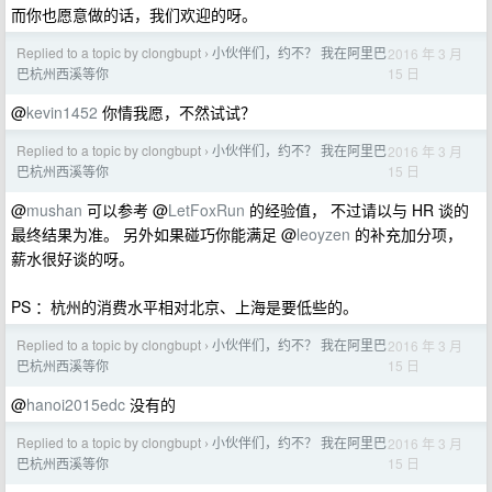
而你也愿意做的话，我们欢迎的呀。
Replied to a topic by clongbupt
小伙伴们，约不？ 我在阿里巴
2016 年 3 月
›
15 日
巴杭州西溪等你
@
kevin1452
你情我愿，不然试试？
Replied to a topic by clongbupt
小伙伴们，约不？ 我在阿里巴
2016 年 3 月
›
15 日
巴杭州西溪等你
@
mushan
可以参考 @
LetFoxRun
的经验值， 不过请以与 HR 谈的
最终结果为准。 另外如果碰巧你能满足 @
leoyzen
的补充加分项，
薪水很好谈的呀。
PS ：杭州的消费水平相对北京、上海是要低些的。
Replied to a topic by clongbupt
小伙伴们，约不？ 我在阿里巴
2016 年 3 月
›
15 日
巴杭州西溪等你
@
hanoi2015edc
没有的
Replied to a topic by clongbupt
小伙伴们，约不？ 我在阿里巴
2016 年 3 月
›
15 日
巴杭州西溪等你