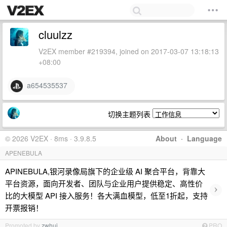
cluulzz
V2EX member #219394, joined on 2017-03-07 13:18:13
+08:00
a654535537
切换主题列表
© 2026 V2EX · 8ms · 3.9.8.5
About
·
Language
APENEBULA
APINEBULA,银河录像局旗下的企业级 AI 聚合平台，背靠大
平台资源，面向开发者、团队与企业用户提供稳定、高性价
›
比的大模型 API 接入服务！各大满血模型，低至1折起，支持
开票报销！
Promoted by
zwhui
PRO