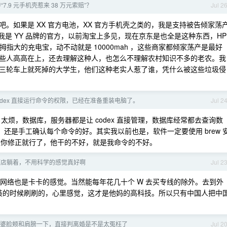
7.9 元手机壳惹来 38 万元索赔”？
Jul 2
。如果是 XX 官方电池，XX 官方手机壳之类的，我是支持被告倾家荡
我是 YY 品牌的官方，以前淘宝上多见，现在京东是也全是这种东西，HP
，拇指大的充电宝，动不动就是 10000mah ，这些商家都倾家荡产是最好
些人高高在上，还去理解这种人，也怎么不理解农村知识不多的老农。我
三轮车上就死掉的大学生，他们这种老实人惹了谁，凭什么被这些垃圾侵
odex 直接运行命令的权限，已经在准备重装电脑了。
Jul 2
，不然的话，太烦，数据库，服务器都是让 codex 直接管理，数据库经常都去查询数
，还是手工确认每个命令的好。其实我以前也是，软件一定要使用 brew 
让你修正就行了，他干的不好，就是我命令的不好。
酒店躺着，不用科学的感觉真好啊
Jul 2
网络也是卡卡的感觉。当然能每年花几十个 W 去买专线的除外。去到外
 npm 安装的时候刷刷的，心里感觉，这才是他妈的高科技。所以只有中国人把中
婆脸颊和肩膀一下，直接判离婚是不是太冤枉了
Jul 2