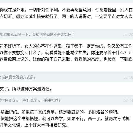
而且你现在是外地，一切都对你不利。不要再想当龟男，你想着挽回，别人在
点切断，想办法减少损失就行了。网上的人说得对，一定要早点对女人去
婆脸颊和肩膀一下，直接判离婚是不是太冤枉了
Jul 2
句不好听了，女人的心不在你这里，孩子都不一定是你的，你又没有工作
以你不要想挽回什么了，就看看能不能减少损失，你还要吊着干什么？让
养费像网上说的，让你的孩子自己来取，看看他的态度，也检查一下到底
局域网最优雅的方式是？
Jul 1
 了，不会冲突了。所以这种方案最方便。
信奥赛 c++,有什么学 c++的书推荐?
Jul 1
2 年拿金牌的。如果孩子真的想学，还是要鼓励的。多刷洛谷的题吧。
暑假能把这个书都搞懂，就可以去学，如果不行，高一了，就两次考试机
好学文化课，上个好大学再接着研究。