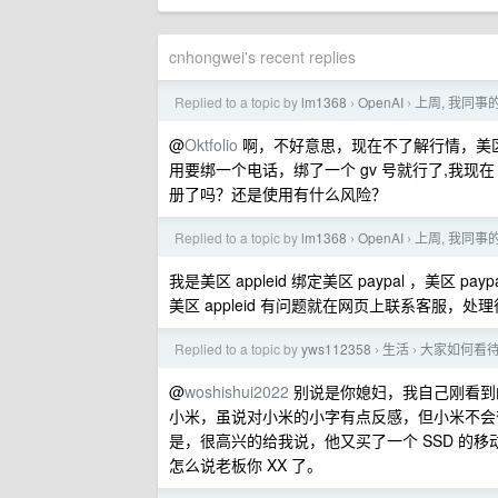
cnhongwei's recent replies
Replied to a topic by
lm1368
OpenAI
上周, 我同事的
›
›
@
Oktfolio
啊，不好意思，现在不了解行情，美区 
用要绑一个电话，绑了一个 gv 号就行了,我现在 go
册了吗？还是使用有什么风险？
Replied to a topic by
lm1368
OpenAI
上周, 我同事的
›
›
我是美区 appleid 绑定美区 paypal ，
美区 appleid 有问题就在网页上联系客服
Replied to a topic by
yws112358
生活
大家如何看待“
›
›
@
woshishui2022
别说是你媳妇，我自己刚看到
小米，虽说对小米的小字有点反感，但小米不会
是，很高兴的给我说，他又买了一个 SSD 的
怎么说老板你 XX 了。