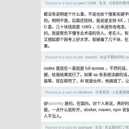
Replied to a topic by
yws112358
生活
大家如何看待“
›
›
都没有说明是个什么事，不说也给个搜索关键字吧
的。明明不是，后面还狡辩，我说是支持 XX ，
U 盘，几十块钱就是 128G ，小米迷你充电宝
的。就是欺负不懂专业术语的穷人，老实人。有
又想起那个刚考上好大学，就被骗了几千块，在
害。
Replied to a topic by
2G
macOS
永远不要给你的 c
›
›
codex 我现在一直就是 full access 
据，给我结果就行了。如果 op 有系统洁癖的话
装等，现在释然了，AI 就是伙伴，他搞错了，
Replied to a topic by
Moishine
分享发现
人在香港
›
›
@
xuromky
是的。在国内，对个人来说，再好的
面，一点什么就秒开，docker, maven,
人不当人。
Replied to a topic by
szwhszw
生活
失业期间打了老
›
›