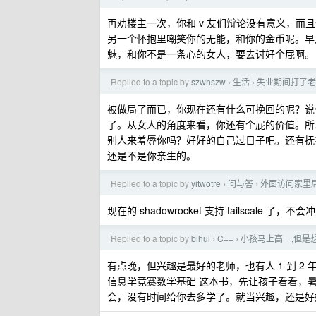
再劝楼主一次，你和 v 友们辩论没有意义，
另一个怀抱里嘲笑你的无能，和你的金币呢。早
魅，和你不是一条心的女人，要去讨好个屁啊。
Replied to a topic by
szwhszw
生活
失业期间打了老
›
›
被做局了而已，你现在还有什么可挽回的呢？说
了。从女人的角度来看，你还有个屁的价值。所
别人来羞辱你吗？好好的自己过日子吧。还有抚
还是不是你亲生的。
Replied to a topic by
yitwotre
问与答
外面访问家里
›
›
现在的 shadowrocket 支持 tailscale
Replied to a topic by
bihui
C++
小孩马上高一,但是想学
›
›
有点晚，但兴趣是最好的老师，也有人 1 到 
信息学竞赛数学基础 这本书，先让孩子看看，
会，没有时间给你去多学了。就当兴趣，还是好