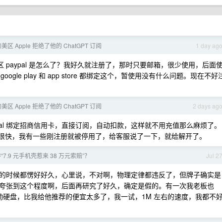
美区 Apple 拒绝了他的 ChatGPT 订阅
1 day ag
paypal 是怎么了？我好久就注册了，那时只要邮箱，很少使用，后面
ogle play 和 app store 都绑定这个，暂使用没有什么问题。现在不好
美区 Apple 拒绝了他的 ChatGPT 订阅
2 days ag
美区 paypal 绑定招商信用卡，直接订阅，自动扣款，这样就不用充值那么麻烦了。
，处理很快，我有一些刚注册就被停用了，给客服说了一下，就给解开了。
7.9 元手机壳惹来 38 万元索赔”？
Jul 2
的时候都愣好好久，心里说，不对啊，物理定律都违反了，但牌子确实是
夸张到这个程度啊，后面再研究了好久，确定是假的。有一次我老板也
移动硬盘，比我给他推荐的便宜太多了，我一试，1M 左右的速度，我都不