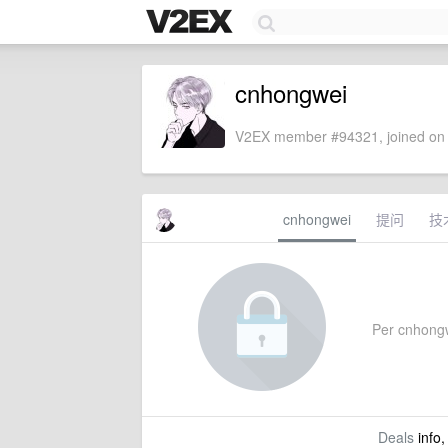
cnhongwei
V2EX member #94321, joined on 
cnhongwei
提问
技
Per cnhongwe
Deals
info,