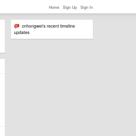
Home
Sign Up
Sign In
cnhongwei's recent timeline
updates