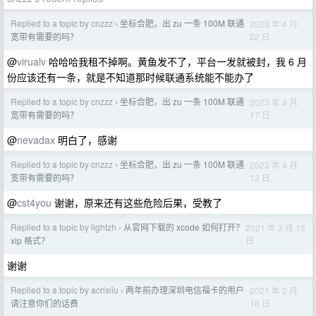
Replied to a topic by cnzzz
坐标合肥，出 zu 一条 100M 联通
2023 年 4 月
›
22 日
宽带有需要的吗？
@
virualv
哈哈哈我租不掉啊。黄鱼发不了，平台一发就被封，我 6 月
份应该还有一条，就是不知道那时候联通系统能不能办了
Replied to a topic by cnzzz
坐标合肥，出 zu 一条 100M 联通
2023 年 4 月
›
17 日
宽带有需要的吗？
@
nevadax
明白了，感谢
Replied to a topic by cnzzz
坐标合肥，出 zu 一条 100M 联通
2023 年 4 月
›
12 日
宽带有需要的吗？
@
cst4you
谢谢，原来还有这些危险后果，受教了
Replied to a topic by lightzh
从官网下载的 xcode 如何打开？
2021 年 3 月 18
›
日
xip 格式？
谢谢
Replied to a topic by acrisliu
两年前办理深圳电信福卡的用户
2021 年 2 月
›
16 日
请注意你们的话费