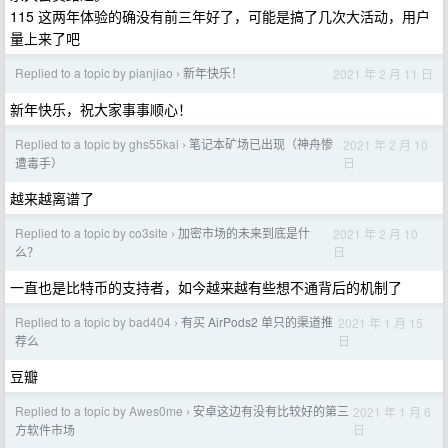
115 这两年体验的确没有前三年好了，可能是搞了几次大活动，用户
量上来了吧
Replied to a topic by pianjiao
新年快乐！
2021 年 2 月 11 日
›
新年快乐，祝大家事事顺心！
Replied to a topic by ghs55kai
笔记本矿场已出现（神舟惨
2021 年 2 月 10
›
日
遭毒手）
越来越离谱了
Replied to a topic by co3site
加密市场的未来到底是什
2021 年 2 月 10
›
日
么？
一直也是比特币的支持者，如今越来越有些想不通背后的机制了
Replied to a topic by bad404
有买 AirPods2 单只的渠道推
2021 年 1 月 15
›
日
荐么
豆瓣
Replied to a topic by Awes0me
安卓这边有没有比较好的第三
2021 年 1 月 6
›
日
方软件市场