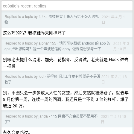
co3site's recent replies
Replied to a topic by fu4k
盖楼抽奖｜愚人节给干饭人送礼
2021 年 4 月 1
›
日
物
这么巧的吗？我拖鞋昨天刚撞坏了
Replied to a topic by alpha1155
请问可以根据 android 的 app 的
2021 年 3
›
月 10 日
apk 推出源码吗？是一个声波通信的 app，做课设想参考一下
别跟老夫提什么混淆、加壳、花指令、反调试，老夫就是 Hook 进去
一把梭
Replied to a topic by fdd
觉得炒币比工作更有希望是不是没
2021 年 2 月 18
›
日
救了
别，币圈只会一步步放大人性的贪婪，然后突然就被爆仓了。就去年
9 月份第一周，连续一周的回调，我还只是个不到 3 倍的杠杆，爆了
我近 20 万。
Replied to a topic by janda
115 网盘不充会员是不是用不
2021 年 2 月 18
›
日
了？
永久会员路过。