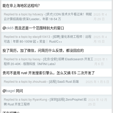
能在非上海地区远程吗？
Replied to a topic by hduwzy
[求才] CDN 技术大牛看过来！明赋
2025 年 4
›
月 29 日
云计算招高级/资深/Leader，年薪 18-54 万
@
ck65
而且还是一个范围特别大的窗口
Replied to a topic by stacy810413
[招聘] 量化系统工程师｜远程
2025 年 4
›
月 15 日
可选｜年薪 80-100W 起 + 奖金｜ Rust/C++
投了简历，加了微信，问简历什么反馈，都没回应的
Replied to a topic by liaosy
[北京/全职] 招聘 Elasticsearch 开发工
2025 年 1
›
月 6 日
程师 20-40K - 极限科技（INFINI Labs）
贵司不是用 rust 开发搜索引擎么，怎么又搞 ES 二次开发了
Replied to a topic by zhouhuab
[远程] SaaS Rust 后端
2025 年 1 月 5 日
›
@
bagel
同问
Replied to a topic by RyanKung
[深圳][远程] ZeroProphet 招
2024 年 12 月
›
25 日
聘 Rust 开发工程师