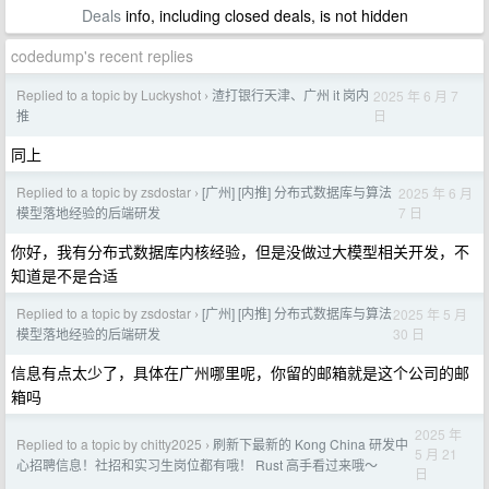
Deals
info, including closed deals, is not hidden
codedump's recent replies
Replied to a topic by Luckyshot
渣打银行天津、广州 it 岗内
2025 年 6 月 7
›
日
推
同上
Replied to a topic by zsdostar
[广州] [内推] 分布式数据库与算法
2025 年 6 月
›
7 日
模型落地经验的后端研发
你好，我有分布式数据库内核经验，但是没做过大模型相关开发，不
知道是不是合适
Replied to a topic by zsdostar
[广州] [内推] 分布式数据库与算法
2025 年 5 月
›
30 日
模型落地经验的后端研发
信息有点太少了，具体在广州哪里呢，你留的邮箱就是这个公司的邮
箱吗
2025 年
Replied to a topic by chitty2025
刷新下最新的 Kong China 研发中
›
5 月 21
心招聘信息！社招和实习生岗位都有哦！ Rust 高手看过来哦～
日