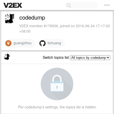
codedump
V2EX member #178936, joined on 2016-06-24 17:17:00
+08:00
guangzhou
lichuang
Switch topics list
Per codedump's settings, the topics list is hidden